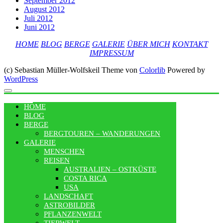
September 2012
August 2012
Juli 2012
Juni 2012
HOME
BLOG
BERGE
GALERIE
ÜBER MICH
KONTAKT
IMPRESSUM
(c) Sebastian Müller-Wolfskeil Theme von
Colorlib
Powered by
WordPress
MENU
HOME
BLOG
BERGE
BERGTOUREN – WANDERUNGEN
GALERIE
MENSCHEN
REISEN
AUSTRALIEN – OSTKÜSTE
COSTA RICA
USA
LANDSCHAFT
ASTROBILDER
PFLANZENWELT
TIERWELT