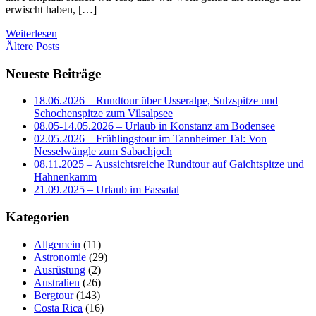
erwischt haben, […]
Weiterlesen
Beitragsnavigation
Ältere Posts
Neueste Beiträge
18.06.2026 – Rundtour über Usseralpe, Sulzspitze und
Schochenspitze zum Vilsalpsee
08.05-14.05.2026 – Urlaub in Konstanz am Bodensee
02.05.2026 – Frühlingstour im Tannheimer Tal: Von
Nesselwängle zum Sabachjoch
08.11.2025 – Aussichtsreiche Rundtour auf Gaichtspitze und
Hahnenkamm
21.09.2025 – Urlaub im Fassatal
Kategorien
Allgemein
(11)
Astronomie
(29)
Ausrüstung
(2)
Australien
(26)
Bergtour
(143)
Costa Rica
(16)