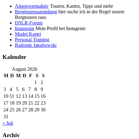
Alpenvereinaktiv
Touren, Karten, Tipps und mehr
Bergtourensammlung
hier suche ich in der Regel unsere
Bergtouren raus
DSLR-Forum
Instagram
Mein Profil bei Instagram
Model Kartei
Personal Training
Radomir Jakubowski
Kalender
August 2026
M
D
M
D
F
S
S
1
2
3
4
5
6
7
8
9
10
11
12
13
14
15
16
17
18
19
20
21
22
23
24
25
26
27
28
29
30
31
« Juli
Archiv