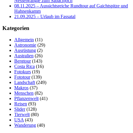
Nesselwängle zum Sabachjoch
08.11.2025 – Aussichtsreiche Rundtour auf Gaichtspitze und
Hahnenkamm
21.09.2025 – Urlaub im Fassatal
Kategorien
Allgemein
(11)
Astronomie
(29)
Ausrüstung
(2)
Australien
(26)
Bergtour
(143)
Costa Rica
(16)
Fotokurs
(19)
Fototour
(139)
Landschaft
(249)
Makros
(37)
Menschen
(82)
Pflanzenwelt
(41)
Reisen
(93)
Slider
(128)
Tierwelt
(80)
USA
(43)
Wanderung
(40)