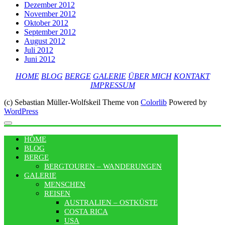
Dezember 2012
November 2012
Oktober 2012
September 2012
August 2012
Juli 2012
Juni 2012
HOME
BLOG
BERGE
GALERIE
ÜBER MICH
KONTAKT
IMPRESSUM
(c) Sebastian Müller-Wolfskeil Theme von
Colorlib
Powered by
WordPress
MENU
HOME
BLOG
BERGE
BERGTOUREN – WANDERUNGEN
GALERIE
MENSCHEN
REISEN
AUSTRALIEN – OSTKÜSTE
COSTA RICA
USA