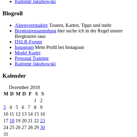
Radomir Jakubowski
Blogroll
Alpenvereinaktiv
Touren, Karten, Tipps und mehr
Bergtourensammlung
hier suche ich in der Regel unsere
Bergtouren raus
DSLR-Forum
Instagram
Mein Profil bei Instagram
Model Kartei
Personal Training
Radomir Jakubowski
Kalender
Dezember 2018
M
D
M
D
F
S
S
1
2
3
4
5
6
7
8
9
10
11
12
13
14
15
16
17
18
19
20
21
22
23
24
25
26
27
28
29
30
31