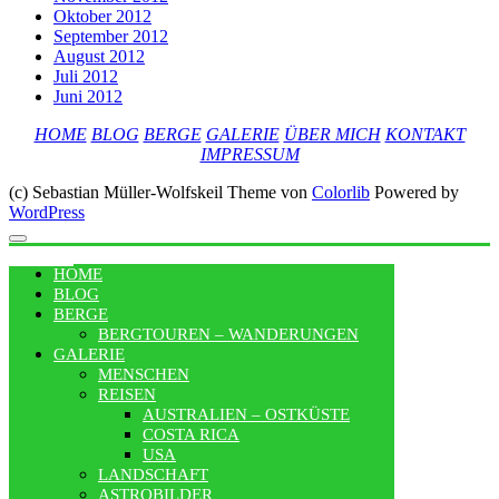
Oktober 2012
September 2012
August 2012
Juli 2012
Juni 2012
HOME
BLOG
BERGE
GALERIE
ÜBER MICH
KONTAKT
IMPRESSUM
(c) Sebastian Müller-Wolfskeil Theme von
Colorlib
Powered by
WordPress
MENU
HOME
BLOG
BERGE
BERGTOUREN – WANDERUNGEN
GALERIE
MENSCHEN
REISEN
AUSTRALIEN – OSTKÜSTE
COSTA RICA
USA
LANDSCHAFT
ASTROBILDER