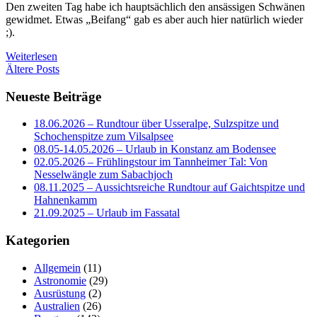
Den zweiten Tag habe ich hauptsächlich den ansässigen Schwänen
gewidmet. Etwas „Beifang“ gab es aber auch hier natürlich wieder
;).
Weiterlesen
Beitragsnavigation
Ältere Posts
Neueste Beiträge
18.06.2026 – Rundtour über Usseralpe, Sulzspitze und
Schochenspitze zum Vilsalpsee
08.05-14.05.2026 – Urlaub in Konstanz am Bodensee
02.05.2026 – Frühlingstour im Tannheimer Tal: Von
Nesselwängle zum Sabachjoch
08.11.2025 – Aussichtsreiche Rundtour auf Gaichtspitze und
Hahnenkamm
21.09.2025 – Urlaub im Fassatal
Kategorien
Allgemein
(11)
Astronomie
(29)
Ausrüstung
(2)
Australien
(26)