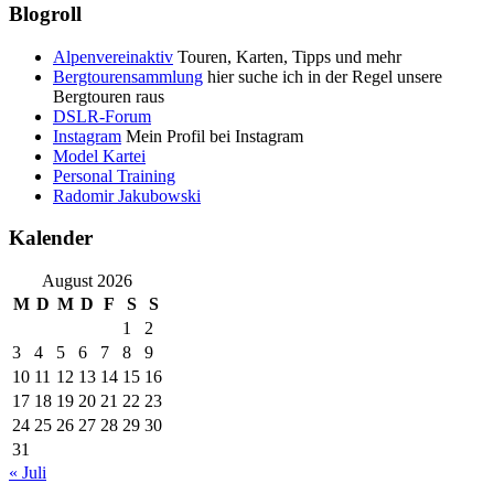
Blogroll
Alpenvereinaktiv
Touren, Karten, Tipps und mehr
Bergtourensammlung
hier suche ich in der Regel unsere
Bergtouren raus
DSLR-Forum
Instagram
Mein Profil bei Instagram
Model Kartei
Personal Training
Radomir Jakubowski
Kalender
August 2026
M
D
M
D
F
S
S
1
2
3
4
5
6
7
8
9
10
11
12
13
14
15
16
17
18
19
20
21
22
23
24
25
26
27
28
29
30
31
« Juli