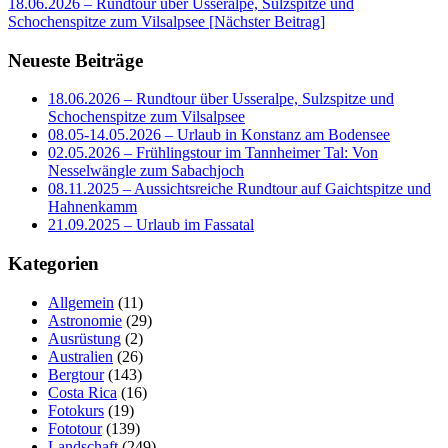
18.06.2026 – Rundtour über Usseralpe, Sulzspitze und
Schochenspitze zum Vilsalpsee
[Nächster Beitrag]
Neueste Beiträge
18.06.2026 – Rundtour über Usseralpe, Sulzspitze und
Schochenspitze zum Vilsalpsee
08.05-14.05.2026 – Urlaub in Konstanz am Bodensee
02.05.2026 – Frühlingstour im Tannheimer Tal: Von
Nesselwängle zum Sabachjoch
08.11.2025 – Aussichtsreiche Rundtour auf Gaichtspitze und
Hahnenkamm
21.09.2025 – Urlaub im Fassatal
Kategorien
Allgemein
(11)
Astronomie
(29)
Ausrüstung
(2)
Australien
(26)
Bergtour
(143)
Costa Rica
(16)
Fotokurs
(19)
Fototour
(139)
Landschaft
(249)