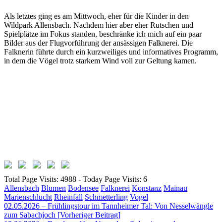
Als letztes ging es am Mittwoch, eher für die Kinder in den
Wildpark Allensbach. Nachdem hier aber eher Rutschen und
Spielplätze im Fokus standen, beschränke ich mich auf ein paar
Bilder aus der Flugvorführung der ansässigen Falknerei. Die
Falknerin führte durch ein kurzweiliges und informatives Programm,
in dem die Vögel trotz starkem Wind voll zur Geltung kamen.
Total Page Visits: 4988 - Today Page Visits: 6
Allensbach
Blumen
Bodensee
Falknerei
Konstanz
Mainau
Marienschlucht
Rheinfall
Schmetterling
Vogel
Beitragsnavigation
02.05.2026 – Frühlingstour im Tannheimer Tal: Von Nesselwängle
zum Sabachjoch [Vorheriger Beitrag]