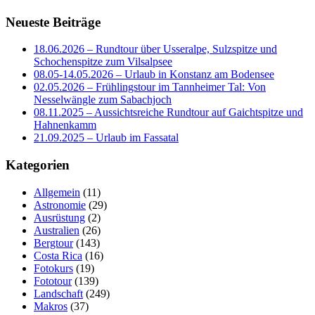
Neueste Beiträge
18.06.2026 – Rundtour über Usseralpe, Sulzspitze und
Schochenspitze zum Vilsalpsee
08.05-14.05.2026 – Urlaub in Konstanz am Bodensee
02.05.2026 – Frühlingstour im Tannheimer Tal: Von
Nesselwängle zum Sabachjoch
08.11.2025 – Aussichtsreiche Rundtour auf Gaichtspitze und
Hahnenkamm
21.09.2025 – Urlaub im Fassatal
Kategorien
Allgemein
(11)
Astronomie
(29)
Ausrüstung
(2)
Australien
(26)
Bergtour
(143)
Costa Rica
(16)
Fotokurs
(19)
Fototour
(139)
Landschaft
(249)
Makros
(37)