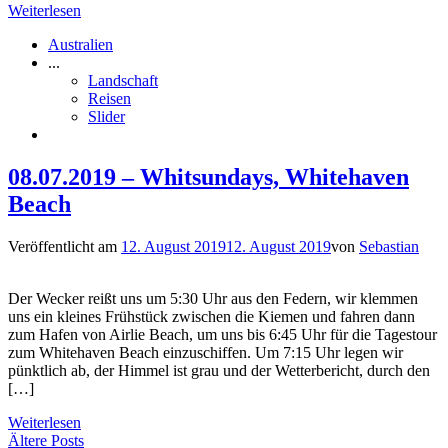
Weiterlesen
Australien
...
Landschaft
Reisen
Slider
08.07.2019 – Whitsundays, Whitehaven
Beach
Veröffentlicht am
12. August 2019
12. August 2019
von
Sebastian
Der Wecker reißt uns um 5:30 Uhr aus den Federn, wir klemmen
uns ein kleines Frühstück zwischen die Kiemen und fahren dann
zum Hafen von Airlie Beach, um uns bis 6:45 Uhr für die Tagestour
zum Whitehaven Beach einzuschiffen. Um 7:15 Uhr legen wir
pünktlich ab, der Himmel ist grau und der Wetterbericht, durch den
[…]
Weiterlesen
Beitragsnavigation
Ältere Posts