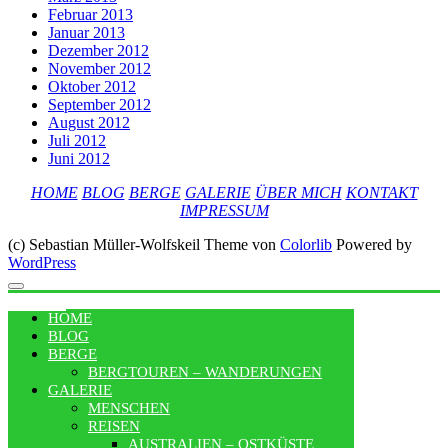
Februar 2013
Januar 2013
Dezember 2012
November 2012
Oktober 2012
September 2012
August 2012
Juli 2012
Juni 2012
HOME
BLOG
BERGE
GALERIE
ÜBER MICH
KONTAKT
IMPRESSUM
(c) Sebastian Müller-Wolfskeil Theme von
Colorlib
Powered by
WordPress
MENU
HOME
BLOG
BERGE
BERGTOUREN – WANDERUNGEN
GALERIE
MENSCHEN
REISEN
AUSTRALIEN – OSTKÜSTE