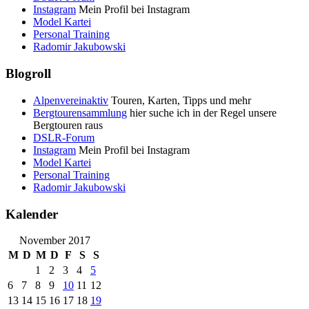
Instagram
Mein Profil bei Instagram
Model Kartei
Personal Training
Radomir Jakubowski
Blogroll
Alpenvereinaktiv
Touren, Karten, Tipps und mehr
Bergtourensammlung
hier suche ich in der Regel unsere
Bergtouren raus
DSLR-Forum
Instagram
Mein Profil bei Instagram
Model Kartei
Personal Training
Radomir Jakubowski
Kalender
November 2017
M
D
M
D
F
S
S
1
2
3
4
5
6
7
8
9
10
11
12
13
14
15
16
17
18
19