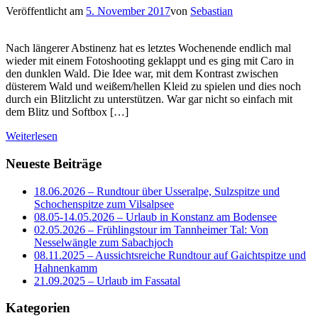
Veröffentlicht am
5. November 2017
von
Sebastian
Nach längerer Abstinenz hat es letztes Wochenende endlich mal
wieder mit einem Fotoshooting geklappt und es ging mit Caro in
den dunklen Wald. Die Idee war, mit dem Kontrast zwischen
düsterem Wald und weißem/hellen Kleid zu spielen und dies noch
durch ein Blitzlicht zu unterstützen. War gar nicht so einfach mit
dem Blitz und Softbox […]
Weiterlesen
Neueste Beiträge
18.06.2026 – Rundtour über Usseralpe, Sulzspitze und
Schochenspitze zum Vilsalpsee
08.05-14.05.2026 – Urlaub in Konstanz am Bodensee
02.05.2026 – Frühlingstour im Tannheimer Tal: Von
Nesselwängle zum Sabachjoch
08.11.2025 – Aussichtsreiche Rundtour auf Gaichtspitze und
Hahnenkamm
21.09.2025 – Urlaub im Fassatal
Kategorien