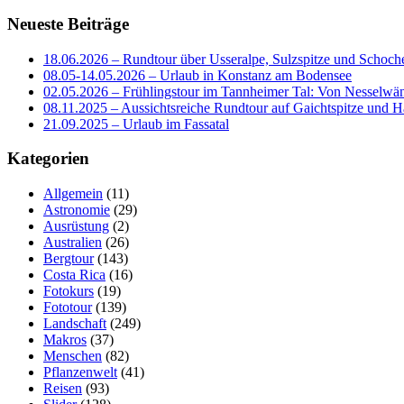
Neueste Beiträge
18.06.2026 – Rundtour über Usseralpe, Sulzspitze und Schoch
08.05-14.05.2026 – Urlaub in Konstanz am Bodensee
02.05.2026 – Frühlingstour im Tannheimer Tal: Von Nesselwä
08.11.2025 – Aussichtsreiche Rundtour auf Gaichtspitze un
21.09.2025 – Urlaub im Fassatal
Kategorien
Allgemein
(11)
Astronomie
(29)
Ausrüstung
(2)
Australien
(26)
Bergtour
(143)
Costa Rica
(16)
Fotokurs
(19)
Fototour
(139)
Landschaft
(249)
Makros
(37)
Menschen
(82)
Pflanzenwelt
(41)
Reisen
(93)