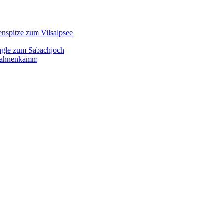
enspitze zum Vilsalpsee
ngle zum Sabachjoch
d Hahnenkamm