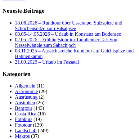
Neueste Beiträge
18.06.2026 – Rundtour über Usseralpe, Sulzspitze und
Schochenspitze zum Vilsalpsee
08.05-14.05.2026 – Urlaub in Konstanz am Bodensee
02.05.2026 – Frühlingstour im Tannheimer Tal: Von
Nesselwängle zum Sabachjoch
08.11.2025 – Aussichtsreiche Rundtour auf Gaichtspitze und
Hahnenkamm
21.09.2025 – Urlaub im Fassatal
Kategorien
Allgemein
(11)
Astronomie
(29)
Ausrüstung
(2)
Australien
(26)
Bergtour
(143)
Costa Rica
(16)
Fotokurs
(19)
Fototour
(139)
Landschaft
(249)
Makros
(37)