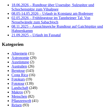
18.06.2026 – Rundtour über Usseralpe, Sulzspitze und
Schochenspitze zum Vilsalpsee
08.05-14.05.2026 – Urlaub in Konstanz am Bodensee
02.05.2026 – Frühlingstour im Tannheimer Tal: Von
Nesselwängle zum Sabachjoch
08.11.2025 – Aussichtsreiche Rundtour auf Gaichtspitze und
Hahnenkamm
21.09.2025 – Urlaub im Fassatal
Kategorien
Allgemein
(11)
Astronomie
(29)
Ausrüstung
(2)
Australien
(26)
Bergtour
(143)
Costa Rica
(16)
Fotokurs
(19)
Fototour
(139)
Landschaft
(249)
Makros
(37)
Menschen
(82)
Pflanzenwelt
(41)
Reisen
(93)