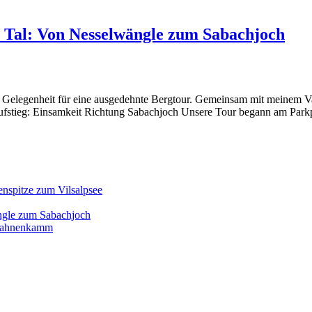
r Tal: Von Nesselwängle zum Sabachjoch
Gelegenheit für eine ausgedehnte Bergtour. Gemeinsam mit meinem Vater
Aufstieg: Einsamkeit Richtung Sabachjoch Unsere Tour begann am Park
enspitze zum Vilsalpsee
ngle zum Sabachjoch
d Hahnenkamm