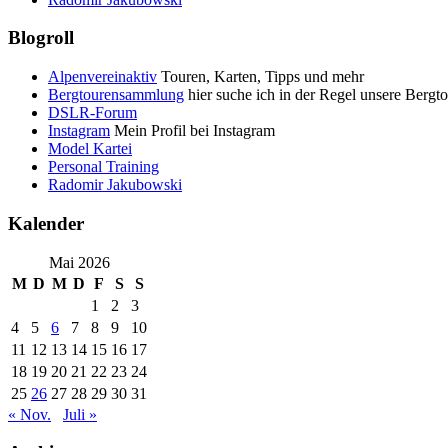
Blogroll
Alpenvereinaktiv
Touren, Karten, Tipps und mehr
Bergtourensammlung
hier suche ich in der Regel unsere Bergt
DSLR-Forum
Instagram
Mein Profil bei Instagram
Model Kartei
Personal Training
Radomir Jakubowski
Kalender
Mai 2026
M
D
M
D
F
S
S
1
2
3
4
5
6
7
8
9
10
11
12
13
14
15
16
17
18
19
20
21
22
23
24
25
26
27
28
29
30
31
« Nov.
Juli »