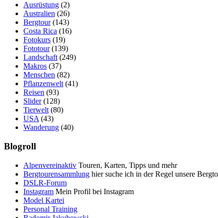
Ausrüstung
(2)
Australien
(26)
Bergtour
(143)
Costa Rica
(16)
Fotokurs
(19)
Fototour
(139)
Landschaft
(249)
Makros
(37)
Menschen
(82)
Pflanzenwelt
(41)
Reisen
(93)
Slider
(128)
Tierwelt
(80)
USA
(43)
Wanderung
(40)
Blogroll
Alpenvereinaktiv
Touren, Karten, Tipps und mehr
Bergtourensammlung
hier suche ich in der Regel unsere Bergt
DSLR-Forum
Instagram
Mein Profil bei Instagram
Model Kartei
Personal Training
Radomir Jakubowski