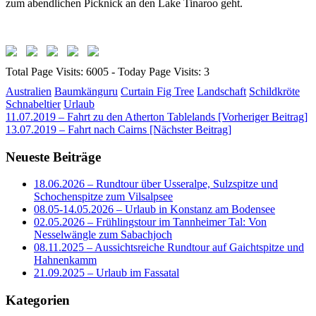
zum abendlichen Picknick an den Lake Tinaroo geht.
Total Page Visits: 6005 - Today Page Visits: 3
Australien
Baumkänguru
Curtain Fig Tree
Landschaft
Schildkröte
Schnabeltier
Urlaub
Beitragsnavigation
11.07.2019 – Fahrt zu den Atherton Tablelands [Vorheriger Beitrag]
13.07.2019 – Fahrt nach Cairns
[Nächster Beitrag]
Neueste Beiträge
18.06.2026 – Rundtour über Usseralpe, Sulzspitze und
Schochenspitze zum Vilsalpsee
08.05-14.05.2026 – Urlaub in Konstanz am Bodensee
02.05.2026 – Frühlingstour im Tannheimer Tal: Von
Nesselwängle zum Sabachjoch
08.11.2025 – Aussichtsreiche Rundtour auf Gaichtspitze und
Hahnenkamm
21.09.2025 – Urlaub im Fassatal
Kategorien