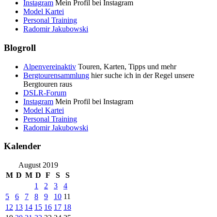
Instagram
Mein Profil bei Instagram
Model Kartei
Personal Training
Radomir Jakubowski
Blogroll
Alpenvereinaktiv
Touren, Karten, Tipps und mehr
Bergtourensammlung
hier suche ich in der Regel unsere
Bergtouren raus
DSLR-Forum
Instagram
Mein Profil bei Instagram
Model Kartei
Personal Training
Radomir Jakubowski
Kalender
August 2019
M
D
M
D
F
S
S
1
2
3
4
5
6
7
8
9
10
11
12
13
14
15
16
17
18