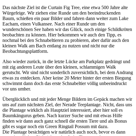
Das nächste Ziel ist die Curtain Fig Tree, eine etwa 500 Jahre alte
Würgefeige. Wir ziehen eine Runde um den beeindruckenden
Baum, schießen ein paar Bilder und fahren dann weiter zum Lake
Eacham, einen Vulkansee. Nach einer Runde um den
wunderschönen See haben wir das Glück, noch einige Schildkröten
beobachten zu können. Hier bekommen wir auch den Tipp, es
nochmal bei den Schnabeltieren zu probieren, aber dafür auch den
kleinen Walk am Bach entlang zu nutzen und nicht nur die
Beobachtungsplattform.
Also wieder zurück, in die letzte Lücke am Parkplatz gedrängt und
mit zig anderen Leute über den kleinen, schlammigen Walk
gerutscht. Wir sind nicht sonderlich zuversichtlich, bei dem Andrang
etwas zu entdecken. Aber keine 20 Meter hinter der ersten Biegung
schwimmt dann doch das erste Schnabeltier völlig unbeeindruckt
vor uns umher.
Überglücklich und mit jeder Menge Bildern im Gepäck machen wir
uns auf zum nächsten Ziel, der Nerade Teeplantage. Nicht, dass uns
die Plantage wirklich als Hauptziel interessiert, aber hier soll es
Baumkängurus geben. Nach kurzer Suche und mit etwas Hilfe
finden wir dann auch ganz schnell die ersten Tiere und als Bonus
gibt es sogar noch ein Green Ringtail Possum mit dazu.
Die Plantage besichtigen wir natürlich auch noch, bevor es dann