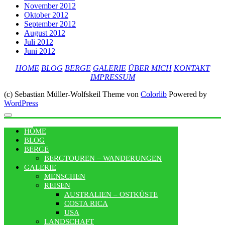
November 2012
Oktober 2012
September 2012
August 2012
Juli 2012
Juni 2012
HOME
BLOG
BERGE
GALERIE
ÜBER MICH
KONTAKT
IMPRESSUM
(c) Sebastian Müller-Wolfskeil Theme von
Colorlib
Powered by
WordPress
MENU
HOME
BLOG
BERGE
BERGTOUREN – WANDERUNGEN
GALERIE
MENSCHEN
REISEN
AUSTRALIEN – OSTKÜSTE
COSTA RICA
USA
LANDSCHAFT