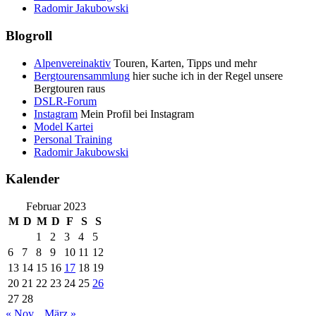
Radomir Jakubowski
Blogroll
Alpenvereinaktiv
Touren, Karten, Tipps und mehr
Bergtourensammlung
hier suche ich in der Regel unsere
Bergtouren raus
DSLR-Forum
Instagram
Mein Profil bei Instagram
Model Kartei
Personal Training
Radomir Jakubowski
Kalender
Februar 2023
M
D
M
D
F
S
S
1
2
3
4
5
6
7
8
9
10
11
12
13
14
15
16
17
18
19
20
21
22
23
24
25
26
27
28
« Nov.
März »