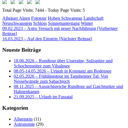
Total Page Visits: 7444 - Today Page Visits: 5
Allgäuer Alpen
Fototour
Hohen Schwangau
Landschaft
Neuschwanstein
Schloss
Sonnenuntergang
Winter
Beitragsnavigation
09.02.2023 – Astro Versuch mit neuer Nachführung [Vorheriger
Beitrag]
16.03.2023 – Auf den Einstein
[Nächster Beitrag]
Neueste Beiträge
18.06.2026 – Rundtour über Usseralpe, Sulzspitze und
Schochenspitze zum Vilsalpsee
08.05-14.05.2026 – Urlaub in Konstanz am Bodensee
02.05.2026 – Frühlingstour im Tannheimer Tal: Von
Nesselwängle zum Sabachjoch
08.11.2025 – Aussichtsreiche Rundtour auf Gaichtspitze und
Hahnenkamm
21.09.2025 – Urlaub im Fassatal
Kategorien
Allgemein
(11)
Astronomie
(29)