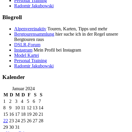
Personal Training
Radomir Jakubowski
Blogroll
Alpenvereinaktiv
Touren, Karten, Tipps und mehr
Bergtourensammlung
hier suche ich in der Regel unsere
Bergtouren raus
DSLR-Forum
Instagram
Mein Profil bei Instagram
Model Kartei
Personal Training
Radomir Jakubowski
Kalender
Januar 2024
M
D
M
D
F
S
S
1
2
3
4
5
6
7
8
9
10
11
12
13
14
15
16
17
18
19
20
21
22
23
24
25
26
27
28
29
30
31