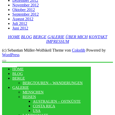
Dezember 2012
November 2012
Oktober 2012
September 2012
August 2012
Juli 2012
Juni 2012
HOME
BLOG
BERGE
GALERIE
ÜBER MICH
KONTAKT
IMPRESSUM
(c) Sebastian Müller-Wolfskeil Theme von
Colorlib
Powered by
WordPress
MENU
HOME
BLOG
BERGE
BERGTOUREN – WANDERUNGEN
GALERIE
MENSCHEN
REISEN
AUSTRALIEN – OSTKÜSTE
COSTA RICA
USA