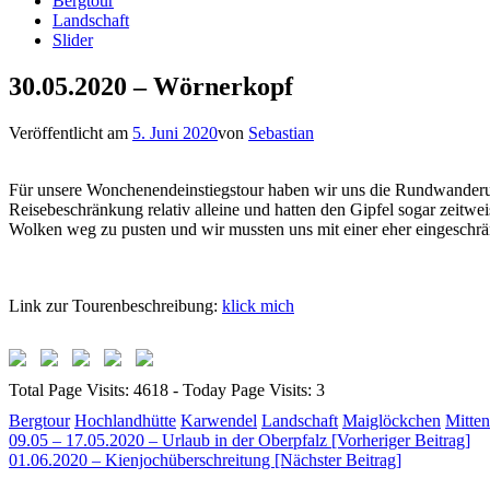
Bergtour
Landschaft
Slider
30.05.2020 – Wörnerkopf
Veröffentlicht am
5. Juni 2020
von
Sebastian
Für unsere Wonchenendeinstiegstour haben wir uns die Rundwanderun
Reisebeschränkung relativ alleine und hatten den Gipfel sogar zeitwei
Wolken weg zu pusten und wir mussten uns mit einer eher eingeschrä
Link zur Tourenbeschreibung:
klick mich
Total Page Visits: 4618 - Today Page Visits: 3
Bergtour
Hochlandhütte
Karwendel
Landschaft
Maiglöckchen
Mitte
Beitragsnavigation
09.05 – 17.05.2020 – Urlaub in der Oberpfalz [Vorheriger Beitrag]
01.06.2020 – Kienjochüberschreitung
[Nächster Beitrag]