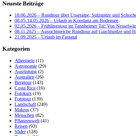
Neueste Beiträge
18.06.2026 – Rundtour über Usseralpe, Sulzspitze und Schoch
08.05-14.05.2026 – Urlaub in Konstanz am Bodensee
02.05.2026 – Frühlingstour im Tannheimer Tal: Von Nesselwä
08.11.2025 – Aussichtsreiche Rundtour auf Gaichtspitze un
21.09.2025 – Urlaub im Fassatal
Kategorien
Allgemein
(11)
Astronomie
(29)
Ausrüstung
(2)
Australien
(26)
Bergtour
(143)
Costa Rica
(16)
Fotokurs
(19)
Fototour
(139)
Landschaft
(249)
Makros
(37)
Menschen
(82)
Pflanzenwelt
(41)
Reisen
(93)
Slider
(128)