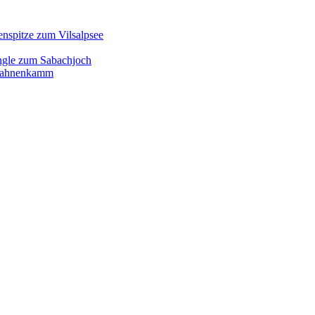
enspitze zum Vilsalpsee
ngle zum Sabachjoch
d Hahnenkamm