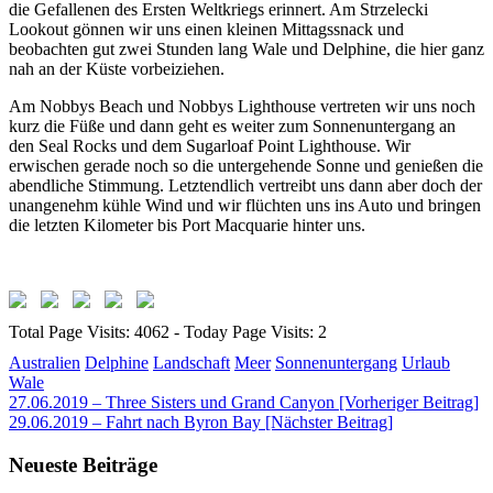
die Gefallenen des Ersten Weltkriegs erinnert. Am Strzelecki
Lookout gönnen wir uns einen kleinen Mittagssnack und
beobachten gut zwei Stunden lang Wale und Delphine, die hier ganz
nah an der Küste vorbeiziehen.
Am Nobbys Beach und Nobbys Lighthouse vertreten wir uns noch
kurz die Füße und dann geht es weiter zum Sonnenuntergang an
den Seal Rocks und dem Sugarloaf Point Lighthouse. Wir
erwischen gerade noch so die untergehende Sonne und genießen die
abendliche Stimmung. Letztendlich vertreibt uns dann aber doch der
unangenehm kühle Wind und wir flüchten uns ins Auto und bringen
die letzten Kilometer bis Port Macquarie hinter uns.
Total Page Visits: 4062 - Today Page Visits: 2
Australien
Delphine
Landschaft
Meer
Sonnenuntergang
Urlaub
Wale
Beitragsnavigation
27.06.2019 – Three Sisters und Grand Canyon [Vorheriger Beitrag]
29.06.2019 – Fahrt nach Byron Bay
[Nächster Beitrag]
Neueste Beiträge