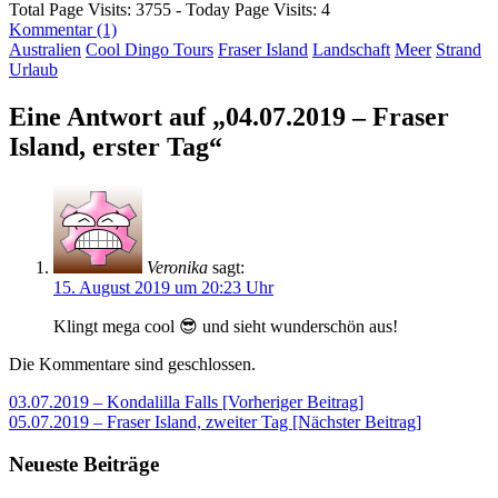
Total Page Visits: 3755 - Today Page Visits: 4
Kommentar (1)
Australien
Cool Dingo Tours
Fraser Island
Landschaft
Meer
Strand
Urlaub
Eine Antwort auf „04.07.2019 – Fraser
Island, erster Tag“
Veronika
sagt:
15. August 2019 um 20:23 Uhr
Klingt mega cool 😎 und sieht wunderschön aus!
Die Kommentare sind geschlossen.
Beitragsnavigation
03.07.2019 – Kondalilla Falls [Vorheriger Beitrag]
05.07.2019 – Fraser Island, zweiter Tag
[Nächster Beitrag]
Neueste Beiträge