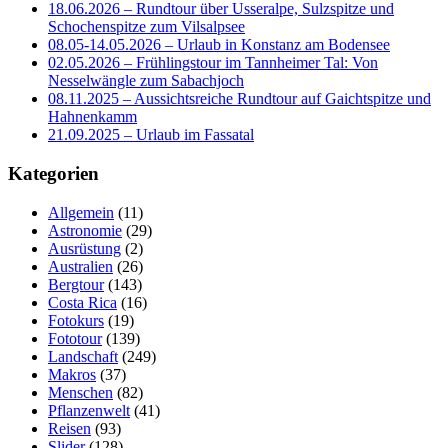
18.06.2026 – Rundtour über Usseralpe, Sulzspitze und
Schochenspitze zum Vilsalpsee
08.05-14.05.2026 – Urlaub in Konstanz am Bodensee
02.05.2026 – Frühlingstour im Tannheimer Tal: Von
Nesselwängle zum Sabachjoch
08.11.2025 – Aussichtsreiche Rundtour auf Gaichtspitze und
Hahnenkamm
21.09.2025 – Urlaub im Fassatal
Kategorien
Allgemein
(11)
Astronomie
(29)
Ausrüstung
(2)
Australien
(26)
Bergtour
(143)
Costa Rica
(16)
Fotokurs
(19)
Fototour
(139)
Landschaft
(249)
Makros
(37)
Menschen
(82)
Pflanzenwelt
(41)
Reisen
(93)
Slider
(128)