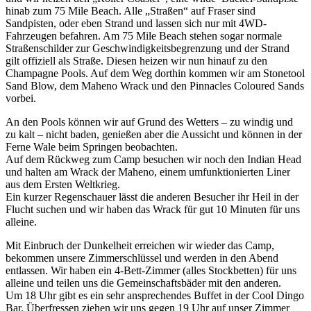
hinab zum 75 Mile Beach. Alle „Straßen“ auf Fraser sind
Sandpisten, oder eben Strand und lassen sich nur mit 4WD-
Fahrzeugen befahren. Am 75 Mile Beach stehen sogar normale
Straßenschilder zur Geschwindigkeitsbegrenzung und der Strand
gilt offiziell als Straße. Diesen heizen wir nun hinauf zu den
Champagne Pools. Auf dem Weg dorthin kommen wir am Stonetool
Sand Blow, dem Maheno Wrack und den Pinnacles Coloured Sands
vorbei.
An den Pools können wir auf Grund des Wetters – zu windig und
zu kalt – nicht baden, genießen aber die Aussicht und können in der
Ferne Wale beim Springen beobachten.
Auf dem Rückweg zum Camp besuchen wir noch den Indian Head
und halten am Wrack der Maheno, einem umfunktionierten Liner
aus dem Ersten Weltkrieg.
Ein kurzer Regenschauer lässt die anderen Besucher ihr Heil in der
Flucht suchen und wir haben das Wrack für gut 10 Minuten für uns
alleine.
Mit Einbruch der Dunkelheit erreichen wir wieder das Camp,
bekommen unsere Zimmerschlüssel und werden in den Abend
entlassen. Wir haben ein 4-Bett-Zimmer (alles Stockbetten) für uns
alleine und teilen uns die Gemeinschaftsbäder mit den anderen.
Um 18 Uhr gibt es ein sehr ansprechendes Buffet in der Cool Dingo
Bar. Überfressen ziehen wir uns gegen 19 Uhr auf unser Zimmer