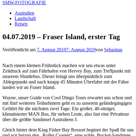
SMW-FOTOGRAFIE
Australien
Landschaft
Reisen
04.07.2019 – Fraser Island, erster Tag
Veröffentlicht am
7. August 2019
7. August 2019
von
Sebastian
Nach einem kleinen Frühstück machen wir uns etwas unter
Zeitdruck auf zum Fährhafen von Hervey Bay, zum Treffpunkt mit
unserem Shuttlebus. Dieser bringt uns überpünktlich zum
Ablegepunkt und nach knapp 45 Minuten Überfahrt mit der Fähre
landen wir an Fraser Island.
Wayne, unser Guide von Cool Dingo Tours erwartet uns schon und
mit fünf weiteren Teilnehmern geht es zu unserem geländegängigen
Gefährt für die nächsten zwei Tage. Ein großer, 40-sitziger,
klimatisierter MAN Bus, für sieben Leute, also fast eine Privattour
über die größte Sandinsel Australiens J.
Gleich hinter dem King Fisher Bay Ressort beginnt der Spaß für uns
und wir heizen den „Roller Coaster“, eine wilde Buckel-Sandpiste