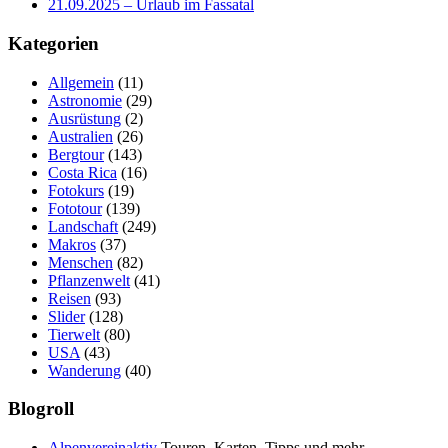
21.09.2025 – Urlaub im Fassatal
Kategorien
Allgemein
(11)
Astronomie
(29)
Ausrüstung
(2)
Australien
(26)
Bergtour
(143)
Costa Rica
(16)
Fotokurs
(19)
Fototour
(139)
Landschaft
(249)
Makros
(37)
Menschen
(82)
Pflanzenwelt
(41)
Reisen
(93)
Slider
(128)
Tierwelt
(80)
USA
(43)
Wanderung
(40)
Blogroll
Alpenvereinaktiv
Touren, Karten, Tipps und mehr