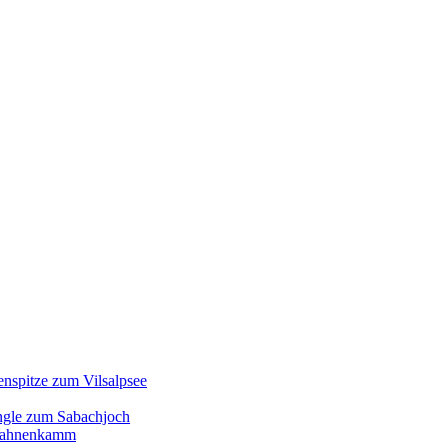
enspitze zum Vilsalpsee
ngle zum Sabachjoch
d Hahnenkamm