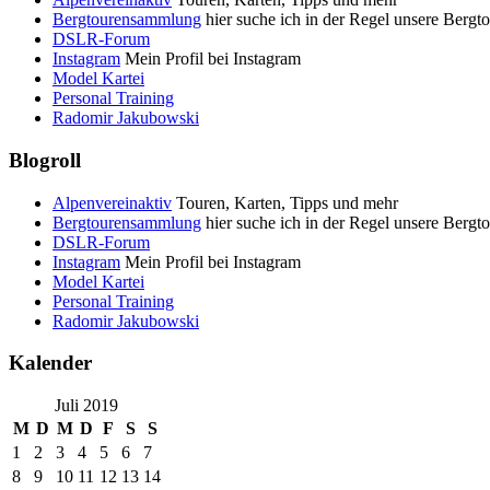
Bergtourensammlung
hier suche ich in der Regel unsere Bergt
DSLR-Forum
Instagram
Mein Profil bei Instagram
Model Kartei
Personal Training
Radomir Jakubowski
Blogroll
Alpenvereinaktiv
Touren, Karten, Tipps und mehr
Bergtourensammlung
hier suche ich in der Regel unsere Bergt
DSLR-Forum
Instagram
Mein Profil bei Instagram
Model Kartei
Personal Training
Radomir Jakubowski
Kalender
Juli 2019
M
D
M
D
F
S
S
1
2
3
4
5
6
7
8
9
10
11
12
13
14