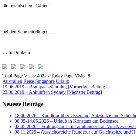
die botanischen „Gärten“
bei den Schmetterlingen…
…im Dunkeln
Total Page Visits: 4022 - Today Page Visits: 8
Australien
Reise
Singapore
Urlaub
Beitragsnavigation
19.06.2019 – Brautpaar-Shooting [Vorheriger Beitrag]
23.06.2019 – Ankunft in Sydney
[Nächster Beitrag]
Neueste Beiträge
18.06.2026 – Rundtour über Usseralpe, Sulzspitze und Schoch
08.05-14.05.2026 – Urlaub in Konstanz am Bodensee
02.05.2026 – Frühlingstour im Tannheimer Tal: Von Nesselwä
08.11.2025 – Aussichtsreiche Rundtour auf Gaichtspitze un