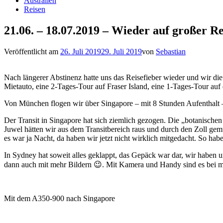
Australien
Reisen
21.06. – 18.07.2019 – Wieder auf großer Re
Veröffentlicht am
26. Juli 2019
29. Juli 2019
von
Sebastian
Nach längerer Abstinenz hatte uns das Reisefieber wieder und wir die 
Mietauto, eine 2-Tages-Tour auf Fraser Island, eine 1-Tages-Tour au
Von München flogen wir über Singapore – mit 8 Stunden Aufenthalt
Der Transit in Singapore hat sich ziemlich gezogen. Die „botanische
Juwel hätten wir aus dem Transitbereich raus und durch den Zoll gemu
es war ja Nacht, da haben wir jetzt nicht wirklich mitgedacht. So ha
In Sydney hat soweit alles geklappt, das Gepäck war dar, wir haben 
dann auch mit mehr Bildern 😉. Mit Kamera und Handy sind es bei m
Mit dem A350-900 nach Singapore