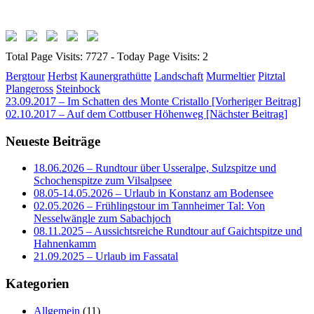
Total Page Visits: 7727 - Today Page Visits: 2
Bergtour
Herbst
Kaunergrathütte
Landschaft
Murmeltier
Pitztal
Plangeross
Steinbock
Beitragsnavigation
23.09.2017 – Im Schatten des Monte Cristallo [Vorheriger Beitrag]
02.10.2017 – Auf dem Cottbuser Höhenweg
[Nächster Beitrag]
Neueste Beiträge
18.06.2026 – Rundtour über Usseralpe, Sulzspitze und
Schochenspitze zum Vilsalpsee
08.05-14.05.2026 – Urlaub in Konstanz am Bodensee
02.05.2026 – Frühlingstour im Tannheimer Tal: Von
Nesselwängle zum Sabachjoch
08.11.2025 – Aussichtsreiche Rundtour auf Gaichtspitze und
Hahnenkamm
21.09.2025 – Urlaub im Fassatal
Kategorien
Allgemein
(11)