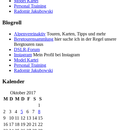
Model Kartei
Personal Training
Radomir Jakubowski
Blogroll
Alpenvereinaktiv
Touren, Karten, Tipps und mehr
Bergtourensammlung
hier suche ich in der Regel unsere
Bergtouren raus
DSLR-Forum
Instagram
Mein Profil bei Instagram
Model Kartei
Personal Training
Radomir Jakubowski
Kalender
Oktober 2017
M
D
M
D
F
S
S
1
2
3
4
5
6
7
8
9
10
11
12
13
14
15
16
17
18
19
20
21
22