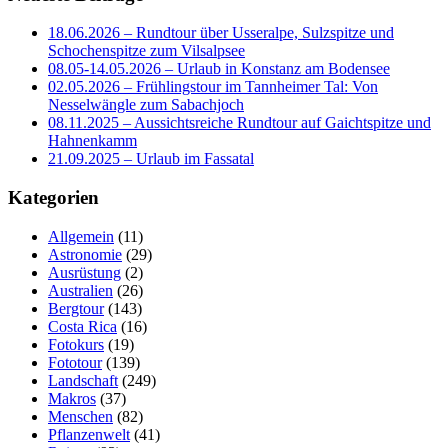
18.06.2026 – Rundtour über Usseralpe, Sulzspitze und
Schochenspitze zum Vilsalpsee
08.05-14.05.2026 – Urlaub in Konstanz am Bodensee
02.05.2026 – Frühlingstour im Tannheimer Tal: Von
Nesselwängle zum Sabachjoch
08.11.2025 – Aussichtsreiche Rundtour auf Gaichtspitze und
Hahnenkamm
21.09.2025 – Urlaub im Fassatal
Kategorien
Allgemein
(11)
Astronomie
(29)
Ausrüstung
(2)
Australien
(26)
Bergtour
(143)
Costa Rica
(16)
Fotokurs
(19)
Fototour
(139)
Landschaft
(249)
Makros
(37)
Menschen
(82)
Pflanzenwelt
(41)