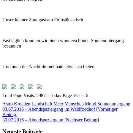
Unser kleiner Zaungast am Frühstückstisch
Fast täglich konnten wir einen wunderschönen Sonnenuntergang
bestaunen
Und auch der Nachthimmel hatte etwas zu bieten
Total Page Visits: 5987 - Today Page Visits: 6
Astro
Kroatien
Landschaft
Meer
Menschen
Mond
Sonnenuntergang
Beitragsnavigation
03.07.2016 – Abendspaziergang im Waldfriedhof [Vorheriger
Beitrag]
30.07.2016 – Abendspaziergang
[Nächster Beitrag]
Neueste Beiträge