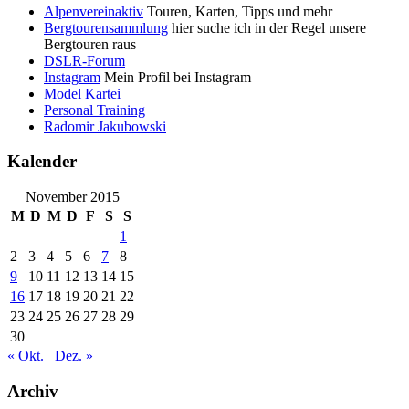
Alpenvereinaktiv
Touren, Karten, Tipps und mehr
Bergtourensammlung
hier suche ich in der Regel unsere
Bergtouren raus
DSLR-Forum
Instagram
Mein Profil bei Instagram
Model Kartei
Personal Training
Radomir Jakubowski
Kalender
November 2015
M
D
M
D
F
S
S
1
2
3
4
5
6
7
8
9
10
11
12
13
14
15
16
17
18
19
20
21
22
23
24
25
26
27
28
29
30
« Okt.
Dez. »
Archiv