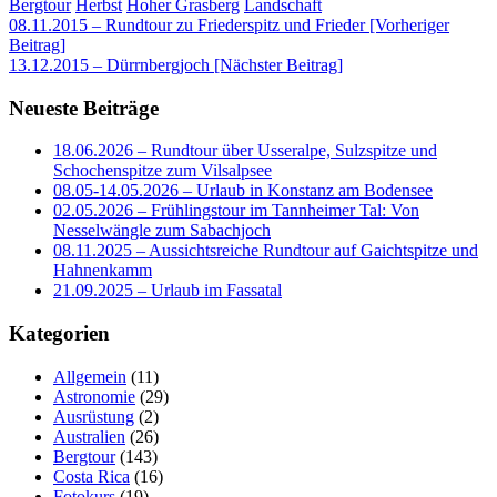
Bergtour
Herbst
Hoher Grasberg
Landschaft
Beitragsnavigation
08.11.2015 – Rundtour zu Friederspitz und Frieder [Vorheriger
Beitrag]
13.12.2015 – Dürrnbergjoch
[Nächster Beitrag]
Neueste Beiträge
18.06.2026 – Rundtour über Usseralpe, Sulzspitze und
Schochenspitze zum Vilsalpsee
08.05-14.05.2026 – Urlaub in Konstanz am Bodensee
02.05.2026 – Frühlingstour im Tannheimer Tal: Von
Nesselwängle zum Sabachjoch
08.11.2025 – Aussichtsreiche Rundtour auf Gaichtspitze und
Hahnenkamm
21.09.2025 – Urlaub im Fassatal
Kategorien
Allgemein
(11)
Astronomie
(29)
Ausrüstung
(2)
Australien
(26)
Bergtour
(143)
Costa Rica
(16)
Fotokurs
(19)