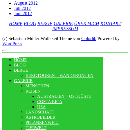
August 2012
Juli 2012
Juni 2012
HOME
BLOG
BERGE
GALERIE
ÜBER MICH
KONTAKT
IMPRESSUM
(c) Sebastian Müller-Wolfskeil Theme von
Colorlib
Powered by
WordPress
MENU
HOME
BLOG
BERGE
BERGTOUREN – WANDERUNGEN
GALERIE
MENSCHEN
REISEN
AUSTRALIEN – OSTKÜSTE
COSTA RICA
USA
LANDSCHAFT
ASTROBILDER
PFLANZENWELT
TIERWELT