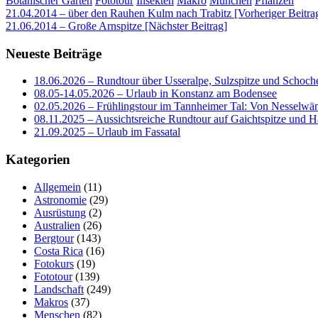
Botanischer Garten
Fototour
Insekten
Makro
München
Pflanzen
Beitragsnavigation
21.04.2014 – über den Rauhen Kulm nach Trabitz [Vorheriger Beitra
21.06.2014 – Große Arnspitze
[Nächster Beitrag]
Neueste Beiträge
18.06.2026 – Rundtour über Usseralpe, Sulzspitze und Schoch
08.05-14.05.2026 – Urlaub in Konstanz am Bodensee
02.05.2026 – Frühlingstour im Tannheimer Tal: Von Nesselwä
08.11.2025 – Aussichtsreiche Rundtour auf Gaichtspitze un
21.09.2025 – Urlaub im Fassatal
Kategorien
Allgemein
(11)
Astronomie
(29)
Ausrüstung
(2)
Australien
(26)
Bergtour
(143)
Costa Rica
(16)
Fotokurs
(19)
Fototour
(139)
Landschaft
(249)
Makros
(37)
Menschen
(82)