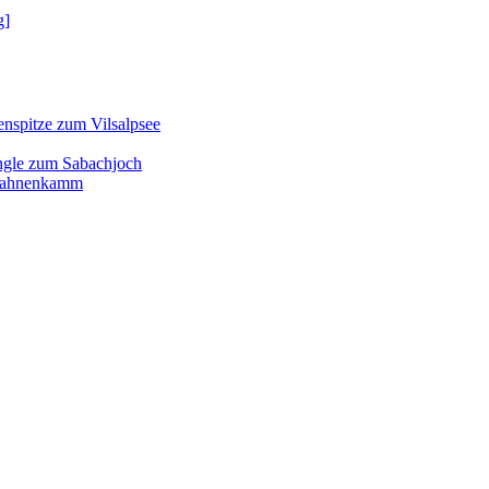
g]
enspitze zum Vilsalpsee
ngle zum Sabachjoch
d Hahnenkamm