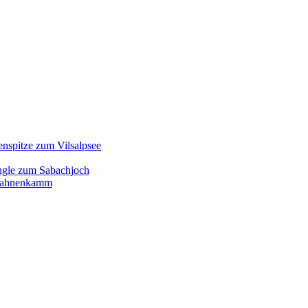
enspitze zum Vilsalpsee
ngle zum Sabachjoch
d Hahnenkamm