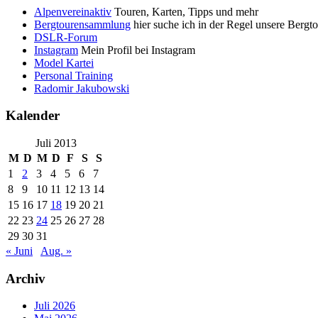
Alpenvereinaktiv
Touren, Karten, Tipps und mehr
Bergtourensammlung
hier suche ich in der Regel unsere Bergt
DSLR-Forum
Instagram
Mein Profil bei Instagram
Model Kartei
Personal Training
Radomir Jakubowski
Kalender
Juli 2013
M
D
M
D
F
S
S
1
2
3
4
5
6
7
8
9
10
11
12
13
14
15
16
17
18
19
20
21
22
23
24
25
26
27
28
29
30
31
« Juni
Aug. »
Archiv
Juli 2026