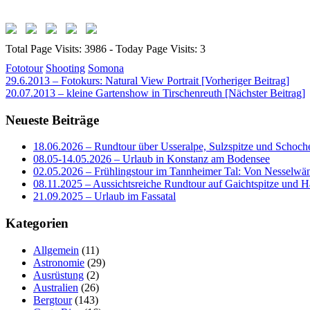
Total Page Visits: 3986 - Today Page Visits: 3
Fototour
Shooting
Somona
Beitragsnavigation
29.6.2013 – Fotokurs: Natural View Portrait [Vorheriger Beitrag]
20.07.2013 – kleine Gartenshow in Tirschenreuth
[Nächster Beitrag]
Neueste Beiträge
18.06.2026 – Rundtour über Usseralpe, Sulzspitze und Schoch
08.05-14.05.2026 – Urlaub in Konstanz am Bodensee
02.05.2026 – Frühlingstour im Tannheimer Tal: Von Nesselwä
08.11.2025 – Aussichtsreiche Rundtour auf Gaichtspitze un
21.09.2025 – Urlaub im Fassatal
Kategorien
Allgemein
(11)
Astronomie
(29)
Ausrüstung
(2)
Australien
(26)
Bergtour
(143)