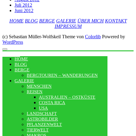
Juli 2012
Juni 2012
HOME
BLOG
BERGE
GALERIE
ÜBER MICH
KONTAKT
IMPRESSUM
(c) Sebastian Müller-Wolfskeil Theme von
Colorlib
Powered by
WordPress
MENU
HOME
BLOG
BERGE
BERGTOUREN – WANDERUNGEN
GALERIE
MENSCHEN
REISEN
AUSTRALIEN – OSTKÜSTE
COSTA RICA
USA
LANDSCHAFT
ASTROBILDER
PFLANZENWELT
TIERWELT
MAKROS