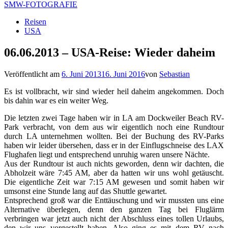
SMW-FOTOGRAFIE
Reisen
USA
06.06.2013 – USA-Reise: Wieder daheim
Veröffentlicht am
6. Juni 2013
16. Juni 2016
von
Sebastian
Es ist vollbracht, wir sind wieder heil daheim angekommen. Doch
bis dahin war es ein weiter Weg.
Die letzten zwei Tage haben wir in LA am Dockweiler Beach RV-
Park verbracht, von dem aus wir eigentlich noch eine Rundtour
durch LA unternehmen wollten. Bei der Buchung des RV-Parks
haben wir leider übersehen, dass er in der Einflugschneise des LAX
Flughafen liegt und entsprechend unruhig waren unsere Nächte.
Aus der Rundtour ist auch nichts geworden, denn wir dachten, die
Abholzeit wäre 7:45 AM, aber da hatten wir uns wohl getäuscht.
Die eigentliche Zeit war 7:15 AM gewesen und somit haben wir
umsonst eine Stunde lang auf das Shuttle gewartet.
Entsprechend groß war die Enttäuschung und wir mussten uns eine
Alternative überlegen, denn den ganzen Tag bei Fluglärm
verbringen war jetzt auch nicht der Abschluss eines tollen Urlaubs,
den wir uns vorgestellt haben. Also ging es mit dem RV nach