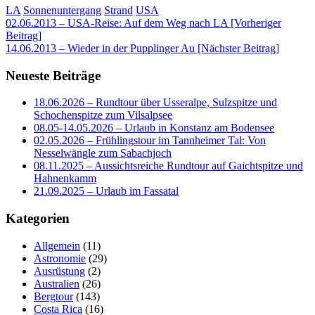
LA
Sonnenuntergang
Strand
USA
Beitragsnavigation
02.06.2013 – USA-Reise: Auf dem Weg nach LA [Vorheriger
Beitrag]
14.06.2013 – Wieder in der Pupplinger Au
[Nächster Beitrag]
Neueste Beiträge
18.06.2026 – Rundtour über Usseralpe, Sulzspitze und
Schochenspitze zum Vilsalpsee
08.05-14.05.2026 – Urlaub in Konstanz am Bodensee
02.05.2026 – Frühlingstour im Tannheimer Tal: Von
Nesselwängle zum Sabachjoch
08.11.2025 – Aussichtsreiche Rundtour auf Gaichtspitze und
Hahnenkamm
21.09.2025 – Urlaub im Fassatal
Kategorien
Allgemein
(11)
Astronomie
(29)
Ausrüstung
(2)
Australien
(26)
Bergtour
(143)
Costa Rica
(16)