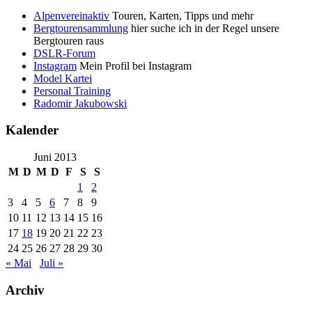
Alpenvereinaktiv
Touren, Karten, Tipps und mehr
Bergtourensammlung
hier suche ich in der Regel unsere
Bergtouren raus
DSLR-Forum
Instagram
Mein Profil bei Instagram
Model Kartei
Personal Training
Radomir Jakubowski
Kalender
Juni 2013
M
D
M
D
F
S
S
1
2
3
4
5
6
7
8
9
10
11
12
13
14
15
16
17
18
19
20
21
22
23
24
25
26
27
28
29
30
« Mai
Juli »
Archiv