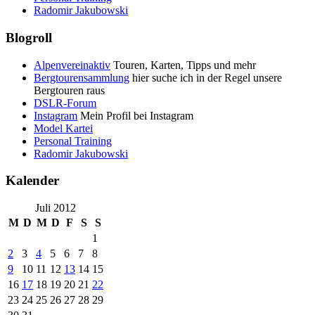
Radomir Jakubowski
Blogroll
Alpenvereinaktiv
Touren, Karten, Tipps und mehr
Bergtourensammlung
hier suche ich in der Regel unsere
Bergtouren raus
DSLR-Forum
Instagram
Mein Profil bei Instagram
Model Kartei
Personal Training
Radomir Jakubowski
Kalender
Juli 2012
M
D
M
D
F
S
S
1
2
3
4
5
6
7
8
9
10
11
12
13
14
15
16
17
18
19
20
21
22
23
24
25
26
27
28
29