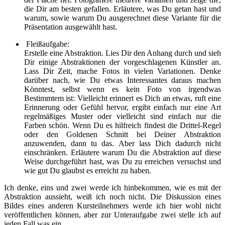
die Dir am besten gefallen. Erläutere, was Du getan hast und
warum, sowie warum Du ausgerechnet diese Variante für die
Präsentation ausgewählt hast.
Fleißaufgabe:
Erstelle eine Abstraktion. Lies Dir den Anhang durch und sieh
Dir einige Abstraktionen der vorgeschlagenen Künstler an.
Lass Dir Zeit, mache Fotos in vielen Variationen. Denke
darüber nach, wie Du etwas Interessantes daraus machen
Könntest, selbst wenn es kein Foto von irgendwas
Bestimmtem ist: Vielleicht erinnert es Dich an etwas, ruft eine
Erinnerung oder Gefühl hervor, ergibt einfach nur eine Art
regelmäßiges Muster oder vielleicht sind einfach nur die
Farben schön. Wenn Du es hilfreich findest die Drittel-Regel
oder den Goldenen Schnitt bei Deiner Abstraktion
anzuwenden, dann tu das. Aber lass Dich dadurch nicht
einschränken. Erläutere warum Du die Abstraktion auf diese
Weise durchgeführt hast, was Du zu erreichen versuchst und
wie gut Du glaubst es erreicht zu haben.
Ich denke, eins und zwei werde ich hinbekommen, wie es mit der
Abstraktion aussieht, weiß ich noch nicht. Die Diskussion eines
Bildes eines anderen Kursteilnehmers werde ich hier wohl nicht
veröffentlichen können, aber zur Unteraufgabe zwei stelle ich auf
jeden Fall was ein.