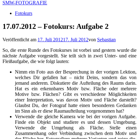
SMW-FOTOGRAFIE
Fotokurs
17.07.2012 – Fotokurs: Aufgabe 2
Veröffentlicht am
17. Juli 2012
17. Juli 2012
von
Sebastian
So, die erste Runde des Fotokurses ist vorbei und gestern wurde die
nächste Aufgabe vorgestellt. Sie teilt sich in zwei Unter- und eine
Fleißaufgabe, die wie folgt lauten:
Nimm ein Foto aus der Besprechung in der vorigen Lektion,
welches Dir gefallen hat – nicht Deins, sondern das von
jemand anderem. Diskutiere die Aufteilung des Raums darin.
Hat es ein erkennbares Motiv bzw. Fläche oder mehrere
Motive bzw. Flächen? Gibt es verschiedene Möglichkeiten
einer Interpretation, was davon Motiv und Fläche darstellt?
Glaubst Du, der Fotograf hatte einen besonderen Gedanken
im Sinn als er diese Raumaufteilung vorgenommen hat?
Verwende die gleiche Kamera wie bei der vorigen Aufgabe.
Finde ein Objekt und studiere es und dessen Umgebung.
Verwende die Umgebung als Fläche. Stelle einen
Zusammenhang oder Verbindung zwischen dem Motiv und
der Fläche her. Fotografiere mehrere Varianten und zeige die,