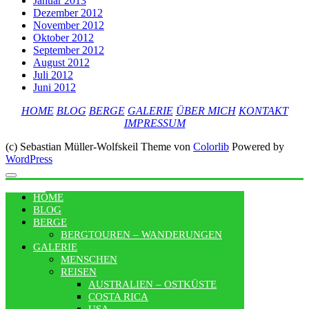
Januar 2013
Dezember 2012
November 2012
Oktober 2012
September 2012
August 2012
Juli 2012
Juni 2012
HOME
BLOG
BERGE
GALERIE
ÜBER MICH
KONTAKT
IMPRESSUM
(c) Sebastian Müller-Wolfskeil Theme von
Colorlib
Powered by
WordPress
MENU
HOME
BLOG
BERGE
BERGTOUREN – WANDERUNGEN
GALERIE
MENSCHEN
REISEN
AUSTRALIEN – OSTKÜSTE
COSTA RICA