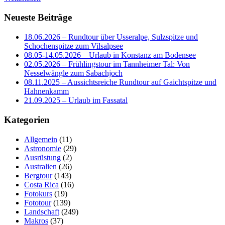
Neueste Beiträge
18.06.2026 – Rundtour über Usseralpe, Sulzspitze und
Schochenspitze zum Vilsalpsee
08.05-14.05.2026 – Urlaub in Konstanz am Bodensee
02.05.2026 – Frühlingstour im Tannheimer Tal: Von
Nesselwängle zum Sabachjoch
08.11.2025 – Aussichtsreiche Rundtour auf Gaichtspitze und
Hahnenkamm
21.09.2025 – Urlaub im Fassatal
Kategorien
Allgemein
(11)
Astronomie
(29)
Ausrüstung
(2)
Australien
(26)
Bergtour
(143)
Costa Rica
(16)
Fotokurs
(19)
Fototour
(139)
Landschaft
(249)
Makros
(37)