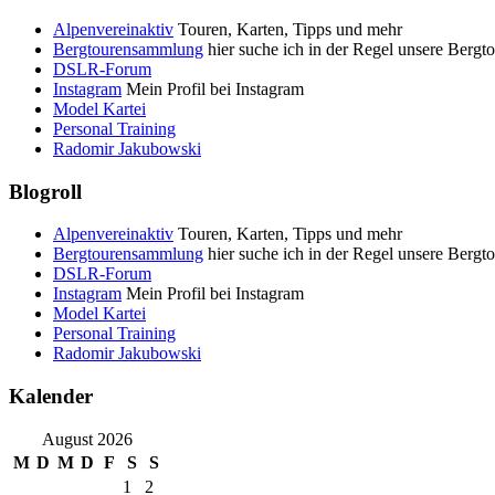
Alpenvereinaktiv
Touren, Karten, Tipps und mehr
Bergtourensammlung
hier suche ich in der Regel unsere Bergt
DSLR-Forum
Instagram
Mein Profil bei Instagram
Model Kartei
Personal Training
Radomir Jakubowski
Blogroll
Alpenvereinaktiv
Touren, Karten, Tipps und mehr
Bergtourensammlung
hier suche ich in der Regel unsere Bergt
DSLR-Forum
Instagram
Mein Profil bei Instagram
Model Kartei
Personal Training
Radomir Jakubowski
Kalender
August 2026
M
D
M
D
F
S
S
1
2