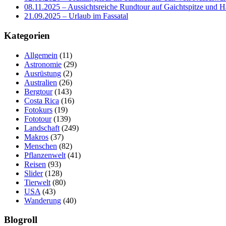
08.11.2025 – Aussichtsreiche Rundtour auf Gaichtspitze un
21.09.2025 – Urlaub im Fassatal
Kategorien
Allgemein
(11)
Astronomie
(29)
Ausrüstung
(2)
Australien
(26)
Bergtour
(143)
Costa Rica
(16)
Fotokurs
(19)
Fototour
(139)
Landschaft
(249)
Makros
(37)
Menschen
(82)
Pflanzenwelt
(41)
Reisen
(93)
Slider
(128)
Tierwelt
(80)
USA
(43)
Wanderung
(40)
Blogroll