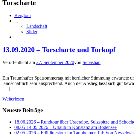
Torscharte
Bergtour
...
Landschaft
Slider
13.09.2020 – Torscharte und Torkopf
Veröffentlicht am
27. September 2020
von
Sebastian
Ein Traumhafter Spätsommertag mit herrlicher Stimmung erwartete uns
landschaftlich sehr ansprechend. Auch der Abstieg lässt sich gut bewäl
[…]
Weiterlesen
Neueste Beiträge
18.06.2026 – Rundtour über Usseralpe, Sulzspitze und Schoch
08.05-14.05.2026 – Urlaub in Konstanz am Bodensee
02.05.2026 – Frühlingstour im Tannheimer Tal: Von Nesselwä