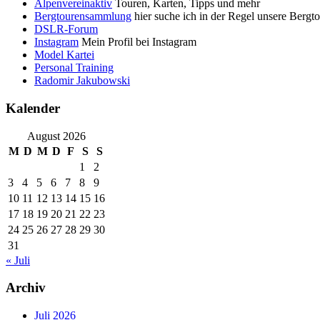
Alpenvereinaktiv
Touren, Karten, Tipps und mehr
Bergtourensammlung
hier suche ich in der Regel unsere Bergt
DSLR-Forum
Instagram
Mein Profil bei Instagram
Model Kartei
Personal Training
Radomir Jakubowski
Kalender
August 2026
M
D
M
D
F
S
S
1
2
3
4
5
6
7
8
9
10
11
12
13
14
15
16
17
18
19
20
21
22
23
24
25
26
27
28
29
30
31
« Juli
Archiv
Juli 2026