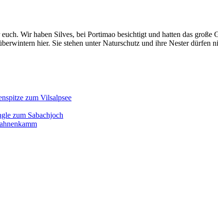
 für euch. Wir haben Silves, bei Portimao besichtigt und hatten das gro
erwintern hier. Sie stehen unter Naturschutz und ihre Nester dürfen n
enspitze zum Vilsalpsee
ngle zum Sabachjoch
d Hahnenkamm