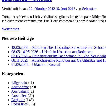
Veröffentlicht am
22. Oktober 2012
16. Juni 2016
von
Sebastian
Trotz der schlechten Lichtverhältnisse gibt es heute ein paar Bilder
ich euch nicht vorenthalten. Die Tiere kommen aus dem Norden und üb
Weiterlesen
Neueste Beiträge
18.06.2026 – Rundtour über Usseralpe, Sulzspitze und Schoch
08.05-14.05.2026 – Urlaub in Konstanz am Bodensee
02.05.2026 – Frühlingstour im Tannheimer Tal: Von Nesselwä
08.11.2025 – Aussichtsreiche Rundtour auf Gaichtspitze un
21.09.2025 – Urlaub im Fassatal
Kategorien
Allgemein
(11)
Astronomie
(29)
Ausrüstung
(2)
Australien
(26)
Bergtour
(143)
Costa Rica
(16)