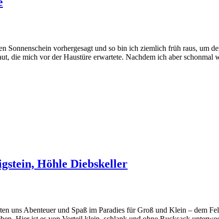
e
den Sonnenschein vorhergesagt und so bin ich ziemlich früh raus, um 
ut, die mich vor der Haustüre erwartete. Nachdem ich aber schonmal w
gstein, Höhle Diebskeller
en uns Abenteuer und Spaß im Paradies für Groß und Klein – dem Fels
ben. Hier ist es von Vorteil klein, schlank und ohne Rucksack unterweg