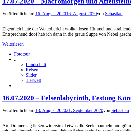
17.07.2020 – Macromorgen und Affenstein
Veröffentlicht am
16. August 2020
16. August 2020
von
Sebastian
Eigentlich hatte der Wetterbericht wolkenlosen Himmel und strahlen
Entsprechend doof hab ich dann in die graue Suppe von Nebel gescha
Weiterlesen
Fototour
...
Landschaft
Reisen
Slider
Tierwelt
16.07.2020 – Felsenlabyrinth, Festung Köni
Veröffentlicht am
13. August 2020
21. September 2020
von
Sebastian
Am Donnerstag ließen wir erstmal etwas die Seele baumeln und gönnt
mit und abgesehen von einem kleinen Schauer sind wir trocken geblie