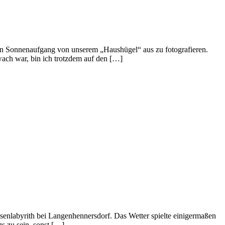
den Sonnenaufgang von unserem „Haushügel“ aus zu fotografieren.
ach war, bin ich trotzdem auf den […]
enlabyrith bei Langenhennersdorf. Das Wetter spielte einigermaßen
s zu sein, sonst […]