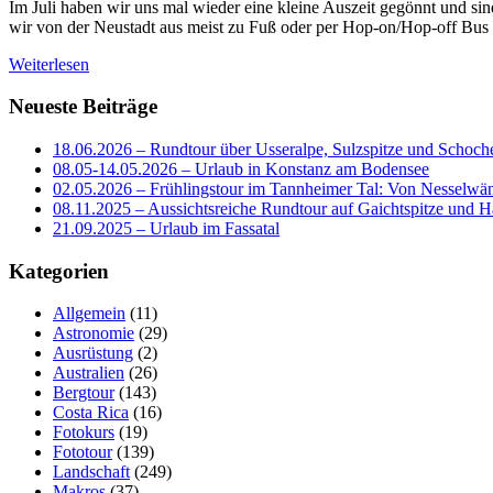
Im Juli haben wir uns mal wieder eine kleine Auszeit gegönnt und si
wir von der Neustadt aus meist zu Fuß oder per Hop-on/Hop-off Bus 
Weiterlesen
Neueste Beiträge
18.06.2026 – Rundtour über Usseralpe, Sulzspitze und Schoch
08.05-14.05.2026 – Urlaub in Konstanz am Bodensee
02.05.2026 – Frühlingstour im Tannheimer Tal: Von Nesselwä
08.11.2025 – Aussichtsreiche Rundtour auf Gaichtspitze un
21.09.2025 – Urlaub im Fassatal
Kategorien
Allgemein
(11)
Astronomie
(29)
Ausrüstung
(2)
Australien
(26)
Bergtour
(143)
Costa Rica
(16)
Fotokurs
(19)
Fototour
(139)
Landschaft
(249)
Makros
(37)