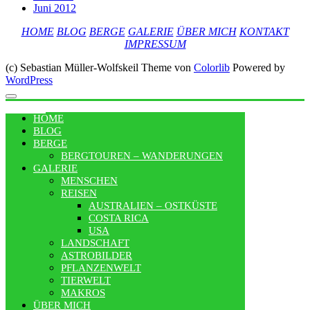
Juni 2012
HOME
BLOG
BERGE
GALERIE
ÜBER MICH
KONTAKT
IMPRESSUM
(c) Sebastian Müller-Wolfskeil Theme von
Colorlib
Powered by
WordPress
MENU
HOME
BLOG
BERGE
BERGTOUREN – WANDERUNGEN
GALERIE
MENSCHEN
REISEN
AUSTRALIEN – OSTKÜSTE
COSTA RICA
USA
LANDSCHAFT
ASTROBILDER
PFLANZENWELT
TIERWELT
MAKROS
ÜBER MICH