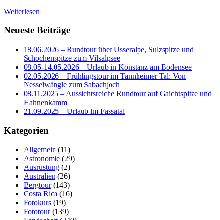
Weiterlesen
Neueste Beiträge
18.06.2026 – Rundtour über Usseralpe, Sulzspitze und
Schochenspitze zum Vilsalpsee
08.05-14.05.2026 – Urlaub in Konstanz am Bodensee
02.05.2026 – Frühlingstour im Tannheimer Tal: Von
Nesselwängle zum Sabachjoch
08.11.2025 – Aussichtsreiche Rundtour auf Gaichtspitze und
Hahnenkamm
21.09.2025 – Urlaub im Fassatal
Kategorien
Allgemein
(11)
Astronomie
(29)
Ausrüstung
(2)
Australien
(26)
Bergtour
(143)
Costa Rica
(16)
Fotokurs
(19)
Fototour
(139)