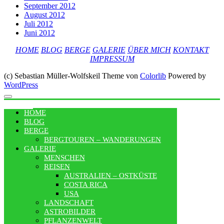
September 2012
August 2012
Juli 2012
Juni 2012
HOME
BLOG
BERGE
GALERIE
ÜBER MICH
KONTAKT
IMPRESSUM
(c) Sebastian Müller-Wolfskeil Theme von
Colorlib
Powered by
WordPress
MENU
HOME
BLOG
BERGE
BERGTOUREN – WANDERUNGEN
GALERIE
MENSCHEN
REISEN
AUSTRALIEN – OSTKÜSTE
COSTA RICA
USA
LANDSCHAFT
ASTROBILDER
PFLANZENWELT