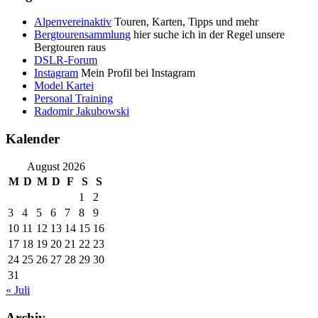
Alpenvereinaktiv
Touren, Karten, Tipps und mehr
Bergtourensammlung
hier suche ich in der Regel unsere
Bergtouren raus
DSLR-Forum
Instagram
Mein Profil bei Instagram
Model Kartei
Personal Training
Radomir Jakubowski
Kalender
August 2026
M
D
M
D
F
S
S
1
2
3
4
5
6
7
8
9
10
11
12
13
14
15
16
17
18
19
20
21
22
23
24
25
26
27
28
29
30
31
« Juli
Archiv