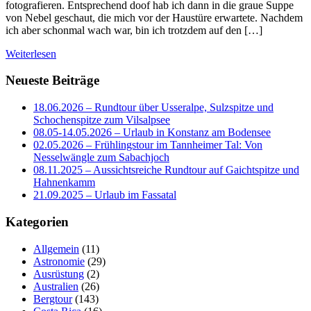
fotografieren. Entsprechend doof hab ich dann in die graue Suppe
von Nebel geschaut, die mich vor der Haustüre erwartete. Nachdem
ich aber schonmal wach war, bin ich trotzdem auf den […]
Weiterlesen
Neueste Beiträge
18.06.2026 – Rundtour über Usseralpe, Sulzspitze und
Schochenspitze zum Vilsalpsee
08.05-14.05.2026 – Urlaub in Konstanz am Bodensee
02.05.2026 – Frühlingstour im Tannheimer Tal: Von
Nesselwängle zum Sabachjoch
08.11.2025 – Aussichtsreiche Rundtour auf Gaichtspitze und
Hahnenkamm
21.09.2025 – Urlaub im Fassatal
Kategorien
Allgemein
(11)
Astronomie
(29)
Ausrüstung
(2)
Australien
(26)
Bergtour
(143)