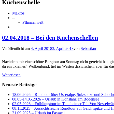
Küchenschelle
Makros
...
Pflanzenwelt
02.04.2018 – Bei den Küchenschellen
Veröffentlicht am
4. April 2018
3. April 2018
von
Sebastian
Nachdem mir eine schöne Bergtour am Sonntag nicht gereicht hat, g
da ein „kleines“ Wolkenband, tief im Westen dazwischen, aber für das
Weiterlesen
Neueste Beiträge
18.06.2026 – Rundtour über Usseralpe, Sulzspitze und Schoch
08.05-14.05.2026 – Urlaub in Konstanz am Bodensee
02.05.2026 – Frühlingstour im Tannheimer Tal: Von Nesselwä
08.11.2025 – Aussichtsreiche Rundtour auf Gaichtspitze un
21.09.2025 – Urlaub im Fassatal