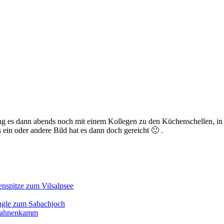
ing es dann abends noch mit einem Kollegen zu den Küchenschellen, i
 ein oder andere Bild hat es dann doch gereicht 🙂 .
enspitze zum Vilsalpsee
ngle zum Sabachjoch
d Hahnenkamm