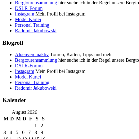
Bergtourensammlung
hier suche ich in der Regel unsere Bergt
DSLR-Forum
Instagram
Mein Profil bei Instagram
Model Kartei
Personal Training
Radomir Jakubowski
Blogroll
Alpenvereinaktiv
Touren, Karten, Tipps und mehr
Bergtourensammlung
hier suche ich in der Regel unsere Bergt
DSLR-Forum
Instagram
Mein Profil bei Instagram
Model Kartei
Personal Training
Radomir Jakubowski
Kalender
August 2026
M
D
M
D
F
S
S
1
2
3
4
5
6
7
8
9