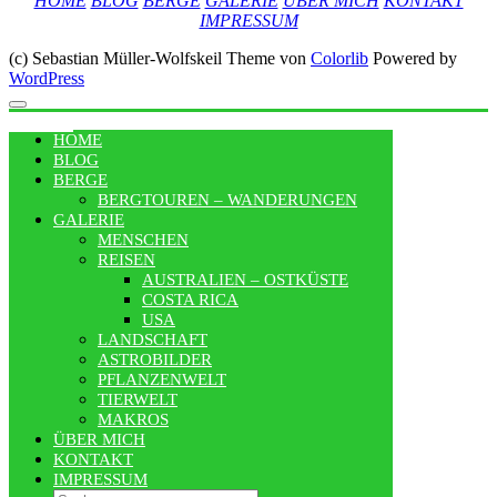
HOME
BLOG
BERGE
GALERIE
ÜBER MICH
KONTAKT
IMPRESSUM
(c) Sebastian Müller-Wolfskeil Theme von
Colorlib
Powered by
WordPress
MENU
HOME
BLOG
BERGE
BERGTOUREN – WANDERUNGEN
GALERIE
MENSCHEN
REISEN
AUSTRALIEN – OSTKÜSTE
COSTA RICA
USA
LANDSCHAFT
ASTROBILDER
PFLANZENWELT
TIERWELT
MAKROS
ÜBER MICH
KONTAKT
IMPRESSUM