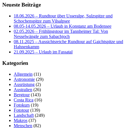
Neueste Beiträge
18.06.2026 – Rundtour über Usseralpe, Sulzspitze und
Schochenspitze zum Vilsalpsee
08.05-14.05.2026 – Urlaub in Konstanz am Bodensee
02.05.2026 – Frühlingstour im Tannheimer Tal: Von
Nesselwängle zum Sabachjoch
08.11.2025 – Aussichtsreiche Rundtour auf Gaichtspitze und
Hahnenkamm
21.09.2025 – Urlaub im Fassatal
Kategorien
Allgemein
(11)
Astronomie
(29)
Ausrüstung
(2)
Australien
(26)
Bergtour
(143)
Costa Rica
(16)
Fotokurs
(19)
Fototour
(139)
Landschaft
(249)
Makros
(37)
Menschen
(82)