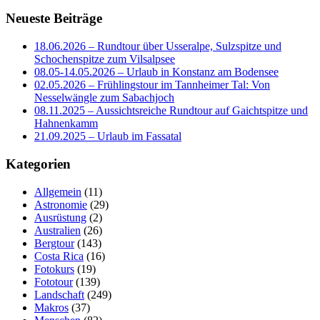
Neueste Beiträge
18.06.2026 – Rundtour über Usseralpe, Sulzspitze und
Schochenspitze zum Vilsalpsee
08.05-14.05.2026 – Urlaub in Konstanz am Bodensee
02.05.2026 – Frühlingstour im Tannheimer Tal: Von
Nesselwängle zum Sabachjoch
08.11.2025 – Aussichtsreiche Rundtour auf Gaichtspitze und
Hahnenkamm
21.09.2025 – Urlaub im Fassatal
Kategorien
Allgemein
(11)
Astronomie
(29)
Ausrüstung
(2)
Australien
(26)
Bergtour
(143)
Costa Rica
(16)
Fotokurs
(19)
Fototour
(139)
Landschaft
(249)
Makros
(37)