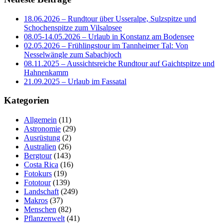
18.06.2026 – Rundtour über Usseralpe, Sulzspitze und
Schochenspitze zum Vilsalpsee
08.05-14.05.2026 – Urlaub in Konstanz am Bodensee
02.05.2026 – Frühlingstour im Tannheimer Tal: Von
Nesselwängle zum Sabachjoch
08.11.2025 – Aussichtsreiche Rundtour auf Gaichtspitze und
Hahnenkamm
21.09.2025 – Urlaub im Fassatal
Kategorien
Allgemein
(11)
Astronomie
(29)
Ausrüstung
(2)
Australien
(26)
Bergtour
(143)
Costa Rica
(16)
Fotokurs
(19)
Fototour
(139)
Landschaft
(249)
Makros
(37)
Menschen
(82)
Pflanzenwelt
(41)