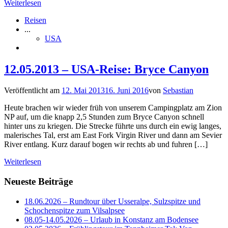
Weiterlesen
Reisen
...
USA
12.05.2013 – USA-Reise: Bryce Canyon
Veröffentlicht am
12. Mai 2013
16. Juni 2016
von
Sebastian
Heute brachen wir wieder früh von unserem Campingplatz am Zion
NP auf, um die knapp 2,5 Stunden zum Bryce Canyon schnell
hinter uns zu kriegen. Die Strecke führte uns durch ein ewig langes,
malerisches Tal, erst am East Fork Virgin River und dann am Sevier
River entlang. Kurz darauf bogen wir rechts ab und fuhren […]
Weiterlesen
Neueste Beiträge
18.06.2026 – Rundtour über Usseralpe, Sulzspitze und
Schochenspitze zum Vilsalpsee
08.05-14.05.2026 – Urlaub in Konstanz am Bodensee