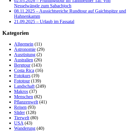
02.05.2026 – Frühlingstour im Tannheimer Tal: Von
Nesselwängle zum Sabachjoch
08.11.2025 – Aussichtsreiche Rundtour auf Gaichtspitze und
Hahnenkamm
21.09.2025 – Urlaub im Fassatal
Kategorien
Allgemein
(11)
Astronomie
(29)
Ausrüstung
(2)
Australien
(26)
Bergtour
(143)
Costa Rica
(16)
Fotokurs
(19)
Fototour
(139)
Landschaft
(249)
Makros
(37)
Menschen
(82)
Pflanzenwelt
(41)
Reisen
(93)
Slider
(128)
Tierwelt
(80)
USA
(43)
Wanderung
(40)