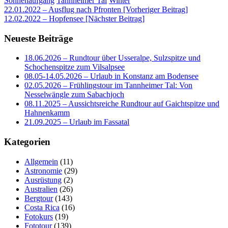
Sonnenaufgang
Tannheimer Tal
Winter
Beitragsnavigation
22.01.2022 – Ausflug nach Pfronten [Vorheriger Beitrag]
12.02.2022 – Hopfensee
[Nächster Beitrag]
Neueste Beiträge
18.06.2026 – Rundtour über Usseralpe, Sulzspitze und
Schochenspitze zum Vilsalpsee
08.05-14.05.2026 – Urlaub in Konstanz am Bodensee
02.05.2026 – Frühlingstour im Tannheimer Tal: Von
Nesselwängle zum Sabachjoch
08.11.2025 – Aussichtsreiche Rundtour auf Gaichtspitze und
Hahnenkamm
21.09.2025 – Urlaub im Fassatal
Kategorien
Allgemein
(11)
Astronomie
(29)
Ausrüstung
(2)
Australien
(26)
Bergtour
(143)
Costa Rica
(16)
Fotokurs
(19)
Fototour
(139)