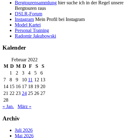
Bergtourensammlung
hier suche ich in der Regel unsere
Bergtouren raus
DSLR-Forum
Instagram
Mein Profil bei Instagram
Model Kartei
Personal Training
Radomir Jakubowski
Kalender
Februar 2022
M
D
M
D
F
S
S
1
2
3
4
5
6
7
8
9
10
11
12
13
14
15
16
17
18
19
20
21
22
23
24
25
26
27
28
« Jan.
März »
Archiv
Juli 2026
Mai 2026