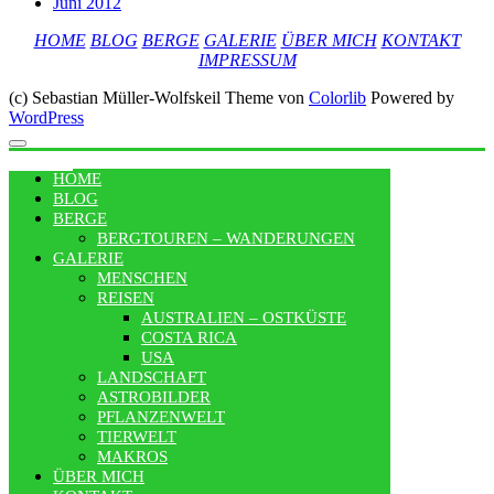
Juni 2012
HOME
BLOG
BERGE
GALERIE
ÜBER MICH
KONTAKT
IMPRESSUM
(c) Sebastian Müller-Wolfskeil Theme von
Colorlib
Powered by
WordPress
MENU
HOME
BLOG
BERGE
BERGTOUREN – WANDERUNGEN
GALERIE
MENSCHEN
REISEN
AUSTRALIEN – OSTKÜSTE
COSTA RICA
USA
LANDSCHAFT
ASTROBILDER
PFLANZENWELT
TIERWELT
MAKROS
ÜBER MICH