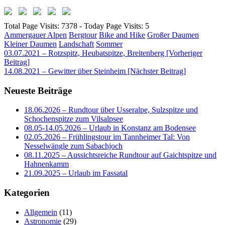
Total Page Visits: 7378 - Today Page Visits: 5
Ammergauer Alpen
Bergtour
Bike and Hike
Großer Daumen
Kleiner Daumen
Landschaft
Sommer
Beitragsnavigation
03.07.2021 – Rotzspitz, Heubatspitze, Breitenberg [Vorheriger
Beitrag]
14.08.2021 – Gewitter über Steinheim
[Nächster Beitrag]
Neueste Beiträge
18.06.2026 – Rundtour über Usseralpe, Sulzspitze und
Schochenspitze zum Vilsalpsee
08.05-14.05.2026 – Urlaub in Konstanz am Bodensee
02.05.2026 – Frühlingstour im Tannheimer Tal: Von
Nesselwängle zum Sabachjoch
08.11.2025 – Aussichtsreiche Rundtour auf Gaichtspitze und
Hahnenkamm
21.09.2025 – Urlaub im Fassatal
Kategorien
Allgemein
(11)
Astronomie
(29)