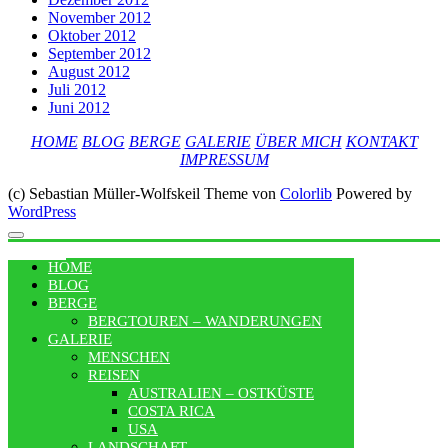
November 2012
Oktober 2012
September 2012
August 2012
Juli 2012
Juni 2012
HOME
BLOG
BERGE
GALERIE
ÜBER MICH
KONTAKT
IMPRESSUM
(c) Sebastian Müller-Wolfskeil Theme von
Colorlib
Powered by
WordPress
MENU
HOME
BLOG
BERGE
BERGTOUREN – WANDERUNGEN
GALERIE
MENSCHEN
REISEN
AUSTRALIEN – OSTKÜSTE
COSTA RICA
USA
LANDSCHAFT