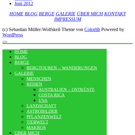
Juni 2012
HOME
BLOG
BERGE
GALERIE
ÜBER MICH
KONTAKT
IMPRESSUM
(c) Sebastian Müller-Wolfskeil Theme von
Colorlib
Powered by
WordPress
MENU
HOME
BLOG
BERGE
BERGTOUREN – WANDERUNGEN
GALERIE
MENSCHEN
REISEN
AUSTRALIEN – OSTKÜSTE
COSTA RICA
USA
LANDSCHAFT
ASTROBILDER
PFLANZENWELT
TIERWELT
MAKROS
ÜBER MICH