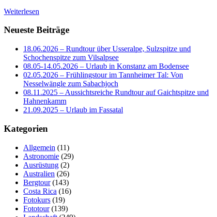
Weiterlesen
Neueste Beiträge
18.06.2026 – Rundtour über Usseralpe, Sulzspitze und
Schochenspitze zum Vilsalpsee
08.05-14.05.2026 – Urlaub in Konstanz am Bodensee
02.05.2026 – Frühlingstour im Tannheimer Tal: Von
Nesselwängle zum Sabachjoch
08.11.2025 – Aussichtsreiche Rundtour auf Gaichtspitze und
Hahnenkamm
21.09.2025 – Urlaub im Fassatal
Kategorien
Allgemein
(11)
Astronomie
(29)
Ausrüstung
(2)
Australien
(26)
Bergtour
(143)
Costa Rica
(16)
Fotokurs
(19)
Fototour
(139)