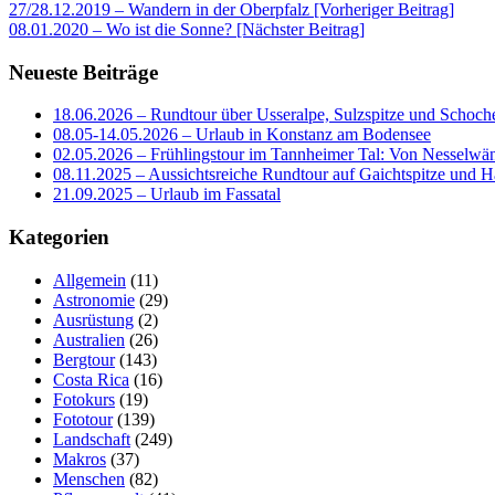
Beitragsnavigation
27/28.12.2019 – Wandern in der Oberpfalz [Vorheriger Beitrag]
08.01.2020 – Wo ist die Sonne?
[Nächster Beitrag]
Neueste Beiträge
18.06.2026 – Rundtour über Usseralpe, Sulzspitze und Schoch
08.05-14.05.2026 – Urlaub in Konstanz am Bodensee
02.05.2026 – Frühlingstour im Tannheimer Tal: Von Nesselwä
08.11.2025 – Aussichtsreiche Rundtour auf Gaichtspitze un
21.09.2025 – Urlaub im Fassatal
Kategorien
Allgemein
(11)
Astronomie
(29)
Ausrüstung
(2)
Australien
(26)
Bergtour
(143)
Costa Rica
(16)
Fotokurs
(19)
Fototour
(139)
Landschaft
(249)
Makros
(37)
Menschen
(82)