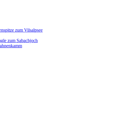
enspitze zum Vilsalpsee
ngle zum Sabachjoch
d Hahnenkamm