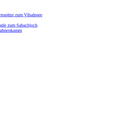
enspitze zum Vilsalpsee
ngle zum Sabachjoch
d Hahnenkamm