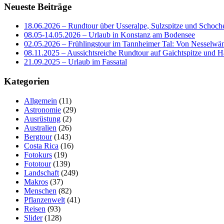
Neueste Beiträge
18.06.2026 – Rundtour über Usseralpe, Sulzspitze und Schoch
08.05-14.05.2026 – Urlaub in Konstanz am Bodensee
02.05.2026 – Frühlingstour im Tannheimer Tal: Von Nesselwä
08.11.2025 – Aussichtsreiche Rundtour auf Gaichtspitze un
21.09.2025 – Urlaub im Fassatal
Kategorien
Allgemein
(11)
Astronomie
(29)
Ausrüstung
(2)
Australien
(26)
Bergtour
(143)
Costa Rica
(16)
Fotokurs
(19)
Fototour
(139)
Landschaft
(249)
Makros
(37)
Menschen
(82)
Pflanzenwelt
(41)
Reisen
(93)
Slider
(128)