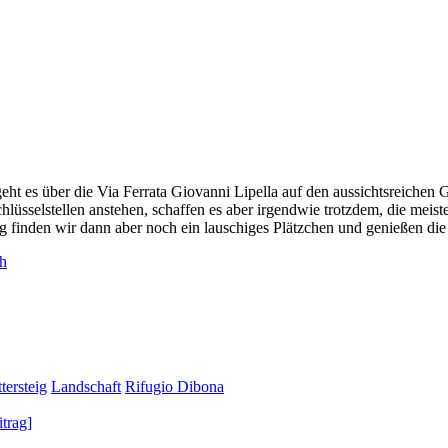
ht es über die Via Ferrata Giovanni Lipella auf den aussichtsreichen Gi
üsselstellen anstehen, schaffen es aber irgendwie trotzdem, die meiste
g finden wir dann aber noch ein lauschiges Plätzchen und genießen di
ch
tersteig
Landschaft
Rifugio Dibona
trag]