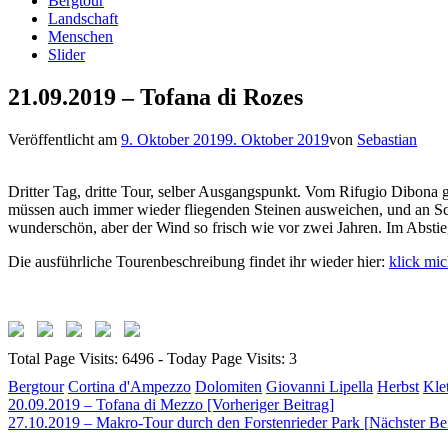
Bergtour
Landschaft
Menschen
Slider
21.09.2019 – Tofana di Rozes
Veröffentlicht am
9. Oktober 2019
9. Oktober 2019
von
Sebastian
Dritter Tag, dritte Tour, selber Ausgangspunkt. Vom Rifugio Dibona ge
müssen auch immer wieder fliegenden Steinen ausweichen, und an Schl
wunderschön, aber der Wind so frisch wie vor zwei Jahren. Im Abstie
Die ausführliche Tourenbeschreibung findet ihr wieder hier:
klick mi
Total Page Visits: 6496 - Today Page Visits: 3
Bergtour
Cortina d'Ampezzo
Dolomiten
Giovanni Lipella
Herbst
Klet
Beitragsnavigation
20.09.2019 – Tofana di Mezzo [Vorheriger Beitrag]
27.10.2019 – Makro-Tour durch den Forstenrieder Park
[Nächster Bei