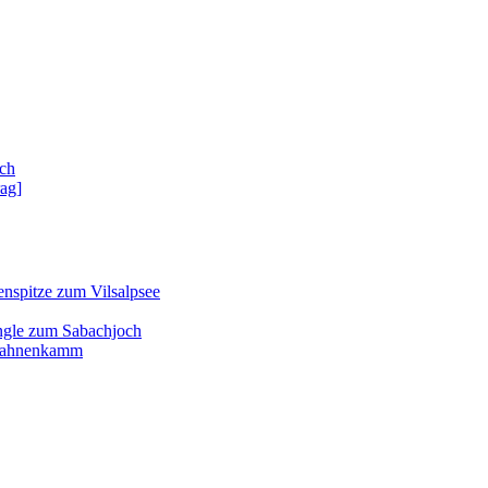
ch
rag]
enspitze zum Vilsalpsee
ngle zum Sabachjoch
d Hahnenkamm