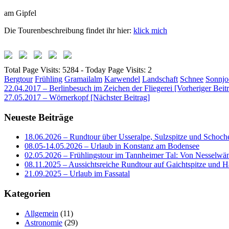
am Gipfel
Die Tourenbeschreibung findet ihr hier:
klick mich
Total Page Visits: 5284 - Today Page Visits: 2
Bergtour
Frühling
Gramailalm
Karwendel
Landschaft
Schnee
Sonnjo
Beitragsnavigation
22.04.2017 – Berlinbesuch im Zeichen der Fliegerei [Vorheriger Beit
27.05.2017 – Wörnerkopf
[Nächster Beitrag]
Neueste Beiträge
18.06.2026 – Rundtour über Usseralpe, Sulzspitze und Schoch
08.05-14.05.2026 – Urlaub in Konstanz am Bodensee
02.05.2026 – Frühlingstour im Tannheimer Tal: Von Nesselwä
08.11.2025 – Aussichtsreiche Rundtour auf Gaichtspitze un
21.09.2025 – Urlaub im Fassatal
Kategorien
Allgemein
(11)
Astronomie
(29)