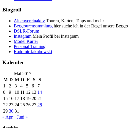
Blogroll
Alpenvereinaktiv
Touren, Karten, Tipps und mehr
Bergtourensammlung
hier suche ich in der Regel unsere Bergt
DSLR-Forum
Instagram
Mein Profil bei Instagram
Model Kartei
Personal Training
Radomir Jakubowski
Kalender
Mai 2017
M
D
M
D
F
S
S
1
2
3
4
5
6
7
8
9
10
11
12
13
14
15
16
17
18
19
20
21
22
23
24
25
26
27
28
29
30
31
« Apr.
Juni »