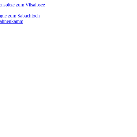
enspitze zum Vilsalpsee
ngle zum Sabachjoch
d Hahnenkamm