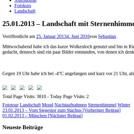
Astronomie
Fotokurs
Landschaft
25.01.2013 – Landschaft mit Sternenhimm
Veröffentlicht am
25. Januar 2013
4. Juni 2016
von
Sebastian
Mittwochabend habe ich das kurze Wolkenloch genutzt und bin in Ri
gedacht, dennoch sind ein paar Bilder entstanden, von denen ich denke
Gegen 19 Uhr habe ich bei -4°C angefangen und kurz vor 21 Uhr, al
Total Page Visits: 3810 - Today Page Visits: 2
Fototour
Landschaft
Mond
Nachtaufnahmen
Sternenhimmel
Winter
Beitragsnavigation
23.01.2013 – Vom Siegestor zum Stachus [Vorheriger Beitrag]
01.02.2013 – München
[Nächster Beitrag]
Neueste Beiträge