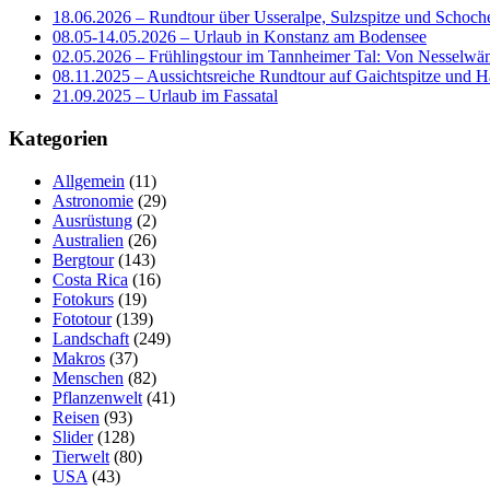
18.06.2026 – Rundtour über Usseralpe, Sulzspitze und Schoch
08.05-14.05.2026 – Urlaub in Konstanz am Bodensee
02.05.2026 – Frühlingstour im Tannheimer Tal: Von Nesselwä
08.11.2025 – Aussichtsreiche Rundtour auf Gaichtspitze un
21.09.2025 – Urlaub im Fassatal
Kategorien
Allgemein
(11)
Astronomie
(29)
Ausrüstung
(2)
Australien
(26)
Bergtour
(143)
Costa Rica
(16)
Fotokurs
(19)
Fototour
(139)
Landschaft
(249)
Makros
(37)
Menschen
(82)
Pflanzenwelt
(41)
Reisen
(93)
Slider
(128)
Tierwelt
(80)
USA
(43)