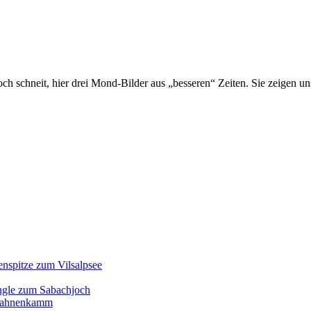
och schneit, hier drei Mond-Bilder aus „besseren“ Zeiten. Sie zeigen
enspitze zum Vilsalpsee
ngle zum Sabachjoch
d Hahnenkamm