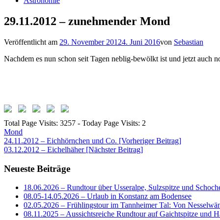
Astronomie
29.11.2012 – zunehmender Mond
Veröffentlicht am
29. November 2012
4. Juni 2016
von
Sebastian
Nachdem es nun schon seit Tagen neblig-bewölkt ist und jetzt auch n
Total Page Visits: 3257 - Today Page Visits: 2
Mond
Beitragsnavigation
24.11.2012 – Eichhörnchen und Co. [Vorheriger Beitrag]
03.12.2012 – Eichelhäher
[Nächster Beitrag]
Neueste Beiträge
18.06.2026 – Rundtour über Usseralpe, Sulzspitze und Schoch
08.05-14.05.2026 – Urlaub in Konstanz am Bodensee
02.05.2026 – Frühlingstour im Tannheimer Tal: Von Nesselwä
08.11.2025 – Aussichtsreiche Rundtour auf Gaichtspitze un