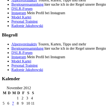
Alpenvereinaktiv
Touren, Karten, Tipps und mehr
Bergtourensammlung
hier suche ich in der Regel unsere Bergt
DSLR-Forum
Instagram
Mein Profil bei Instagram
Model Kartei
Personal Training
Radomir Jakubowski
Blogroll
Alpenvereinaktiv
Touren, Karten, Tipps und mehr
Bergtourensammlung
hier suche ich in der Regel unsere Bergt
DSLR-Forum
Instagram
Mein Profil bei Instagram
Model Kartei
Personal Training
Radomir Jakubowski
Kalender
November 2012
M
D
M
D
F
S
S
1
2
3
4
5
6
7
8
9
10
11