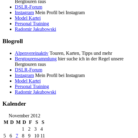
Bergtouren raus
DSLR-Forum
Instagram
Mein Profil bei Instagram
Model Kartei
Personal Training
Radomir Jakubowski
Blogroll
Alpenvereinaktiv
Touren, Karten, Tipps und mehr
Bergtourensammlung
hier suche ich in der Regel unsere
Bergtouren raus
DSLR-Forum
Instagram
Mein Profil bei Instagram
Model Kartei
Personal Training
Radomir Jakubowski
Kalender
November 2012
M
D
M
D
F
S
S
1
2
3
4
5
6
7
8
9
10
11