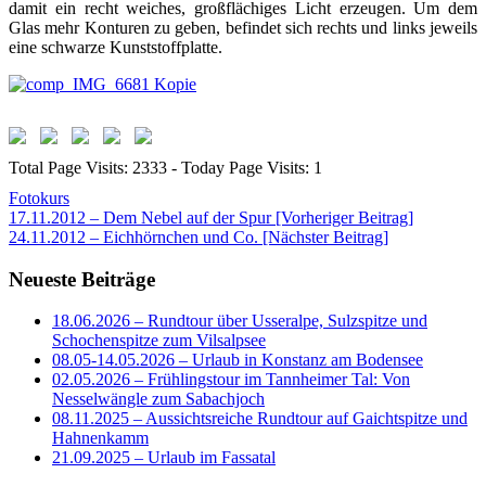
damit ein recht weiches, großflächiges Licht erzeugen. Um dem
Glas mehr Konturen zu geben, befindet sich rechts und links jeweils
eine schwarze Kunststoffplatte.
Total Page Visits: 2333 - Today Page Visits: 1
Fotokurs
Beitragsnavigation
17.11.2012 – Dem Nebel auf der Spur [Vorheriger Beitrag]
24.11.2012 – Eichhörnchen und Co.
[Nächster Beitrag]
Neueste Beiträge
18.06.2026 – Rundtour über Usseralpe, Sulzspitze und
Schochenspitze zum Vilsalpsee
08.05-14.05.2026 – Urlaub in Konstanz am Bodensee
02.05.2026 – Frühlingstour im Tannheimer Tal: Von
Nesselwängle zum Sabachjoch
08.11.2025 – Aussichtsreiche Rundtour auf Gaichtspitze und
Hahnenkamm
21.09.2025 – Urlaub im Fassatal