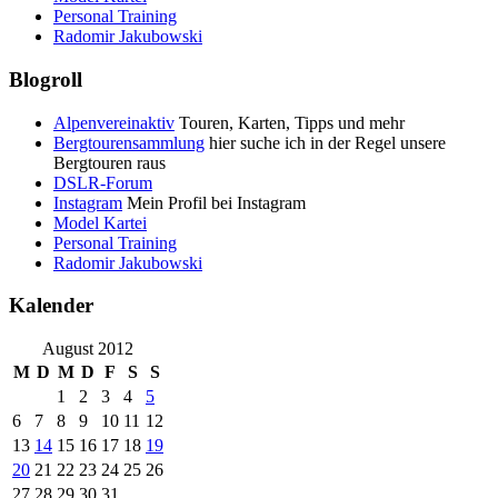
Personal Training
Radomir Jakubowski
Blogroll
Alpenvereinaktiv
Touren, Karten, Tipps und mehr
Bergtourensammlung
hier suche ich in der Regel unsere
Bergtouren raus
DSLR-Forum
Instagram
Mein Profil bei Instagram
Model Kartei
Personal Training
Radomir Jakubowski
Kalender
August 2012
M
D
M
D
F
S
S
1
2
3
4
5
6
7
8
9
10
11
12
13
14
15
16
17
18
19
20
21
22
23
24
25
26
27
28
29
30
31