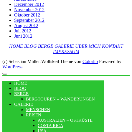
Dezember 2012
November 2012
Oktober 2012
September 2012
August 2012
Juli 2012
Juni 2012
HOME
BLOG
BERGE
GALERIE
ÜBER MICH
KONTAKT
IMPRESSUM
(c) Sebastian Müller-Wolfskeil Theme von
Colorlib
Powered by
WordPress
MENU
HOME
BLOG
BERGE
BERGTOUREN – WANDERUNGEN
GALERIE
MENSCHEN
REISEN
AUSTRALIEN – OSTKÜSTE
COSTA RICA
USA