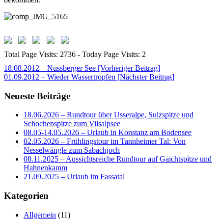
Total Page Visits: 2736 - Today Page Visits: 2
Beitragsnavigation
18.08.2012 – Nussberger See [Vorheriger Beitrag]
01.09.2012 – Wieder Wassertropfen
[Nächster Beitrag]
Neueste Beiträge
18.06.2026 – Rundtour über Usseralpe, Sulzspitze und
Schochenspitze zum Vilsalpsee
08.05-14.05.2026 – Urlaub in Konstanz am Bodensee
02.05.2026 – Frühlingstour im Tannheimer Tal: Von
Nesselwängle zum Sabachjoch
08.11.2025 – Aussichtsreiche Rundtour auf Gaichtspitze und
Hahnenkamm
21.09.2025 – Urlaub im Fassatal
Kategorien
Allgemein
(11)