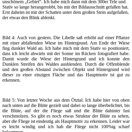
unschönem „Gebiet“. Ich habe mich dann mit dem 300er Tele und
Stativ so lange herangerobbt, bis mir der Bildausschnitt gefallen hat.
Erst daheim ist mir der Schatten unter dem großen Stein aufgefallen,
der etwas den Blink ablenkt.
Bild 4: Auch von gestern. Die Libelle saß erhöht auf einer Pflanze
mit einer abfallenden Wiese im Hintergrund. Am Ende der Wiese
fing dunkler Wald an. Ich habe mich mit dem Stativ so positioniert,
dass ich leicht abwärts mit der Sonne im Rücken fotografiert habe.
Damit wurde die Wiese der Hintergrund und ich konnte den
Dunklen Streifen des Waldes ausblenden. Durch die Offenblende
und den großen Abstand zwischen Objekt und Hintergrund wird
dieser zu einer einzigen Fläche und das Hauptmotiv ist gut zu
erkennen.
Bild 5: Von letzter Woche aus dem Ötztal. Ich habe hier von oben
nach unten auf die Blüte gezielt und dabei so lange überbelichtet, bis
die Blüte, auf der die Fliege saß und die Blüte dahinter fast
verschmolzen. So gibt es noch etwas Struktur der Blüte zu sehen,
aber die Fliege ist eindeutig als Hauptmotiv zu erkennen. Leider war
es leicht windig und ich hab die Fliege nicht 100%ig scharf
bekommen.