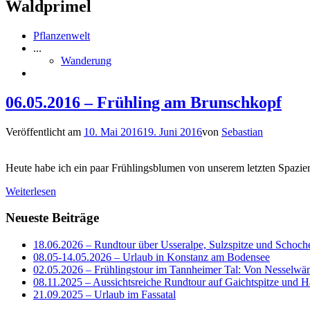
Waldprimel
Pflanzenwelt
...
Wanderung
06.05.2016 – Frühling am Brunschkopf
Veröffentlicht am
10. Mai 2016
19. Juni 2016
von
Sebastian
Heute habe ich ein paar Frühlingsblumen von unserem letzten Spazie
Weiterlesen
Neueste Beiträge
18.06.2026 – Rundtour über Usseralpe, Sulzspitze und Schoch
08.05-14.05.2026 – Urlaub in Konstanz am Bodensee
02.05.2026 – Frühlingstour im Tannheimer Tal: Von Nesselwä
08.11.2025 – Aussichtsreiche Rundtour auf Gaichtspitze un
21.09.2025 – Urlaub im Fassatal