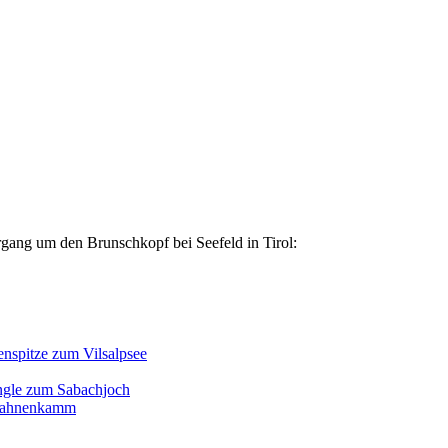
rgang um den Brunschkopf bei Seefeld in Tirol:
enspitze zum Vilsalpsee
ngle zum Sabachjoch
d Hahnenkamm