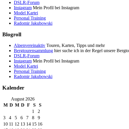
DSLR-Forum
Instagram
Mein Profil bei Instagram
Model Kartei
Personal Training
Radomir Jakubowski
Blogroll
Alpenvereinaktiv
Touren, Karten, Tipps und mehr
Bergtourensammlung
hier suche ich in der Regel unsere Bergt
DSLR-Forum
Instagram
Mein Profil bei Instagram
Model Kartei
Personal Training
Radomir Jakubowski
Kalender
August 2026
M
D
M
D
F
S
S
1
2
3
4
5
6
7
8
9
10
11
12
13
14
15
16