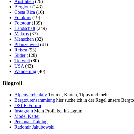
Australien
(26)
Bergtour
(143)
Costa Rica
(16)
Fotokurs
(19)
Fototour
(139)
Landschaft
(249)
Makros
(37)
Menschen
(82)
Pflanzenwelt
(41)
Reisen
(93)
Slider
(128)
Tierwelt
(80)
USA
(43)
Wanderung
(40)
Blogroll
Alpenvereinaktiv
Touren, Karten, Tipps und mehr
Bergtourensammlung
hier suche ich in der Regel unsere Bergt
DSLR-Forum
Instagram
Mein Profil bei Instagram
Model Kartei
Personal Training
Radomir Jakubowski