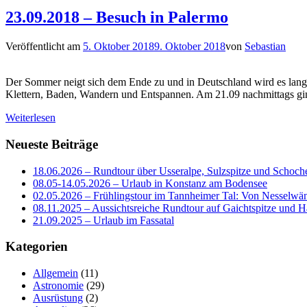
23.09.2018 – Besuch in Palermo
Veröffentlicht am
5. Oktober 2018
9. Oktober 2018
von
Sebastian
Der Sommer neigt sich dem Ende zu und in Deutschland wird es langsa
Klettern, Baden, Wandern und Entspannen. Am 21.09 nachmittags ging
Weiterlesen
Neueste Beiträge
18.06.2026 – Rundtour über Usseralpe, Sulzspitze und Schoch
08.05-14.05.2026 – Urlaub in Konstanz am Bodensee
02.05.2026 – Frühlingstour im Tannheimer Tal: Von Nesselwä
08.11.2025 – Aussichtsreiche Rundtour auf Gaichtspitze un
21.09.2025 – Urlaub im Fassatal
Kategorien
Allgemein
(11)
Astronomie
(29)
Ausrüstung
(2)