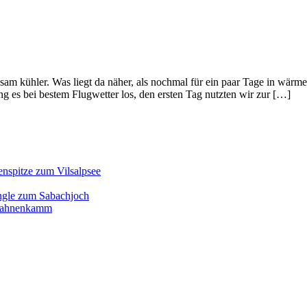
m kühler. Was liegt da näher, als nochmal für ein paar Tage in wärmer
 es bei bestem Flugwetter los, den ersten Tag nutzten wir zur […]
enspitze zum Vilsalpsee
ngle zum Sabachjoch
d Hahnenkamm