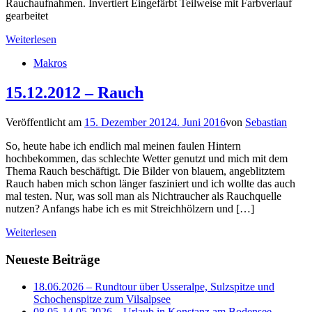
Rauchaufnahmen. Invertiert Eingefärbt Teilweise mit Farbverlauf
gearbeitet
Weiterlesen
Makros
15.12.2012 – Rauch
Veröffentlicht am
15. Dezember 2012
4. Juni 2016
von
Sebastian
So, heute habe ich endlich mal meinen faulen Hintern
hochbekommen, das schlechte Wetter genutzt und mich mit dem
Thema Rauch beschäftigt. Die Bilder von blauem, angeblitztem
Rauch haben mich schon länger fasziniert und ich wollte das auch
mal testen. Nur, was soll man als Nichtraucher als Rauchquelle
nutzen? Anfangs habe ich es mit Streichhölzern und […]
Weiterlesen
Neueste Beiträge
18.06.2026 – Rundtour über Usseralpe, Sulzspitze und
Schochenspitze zum Vilsalpsee
08.05-14.05.2026 – Urlaub in Konstanz am Bodensee