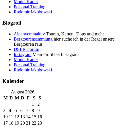
Model Kartei
Personal Training
Radomir Jakubowski
Blogroll
Alpenvereinaktiv
Touren, Karten, Tipps und mehr
Bergtourensammlung
hier suche ich in der Regel unsere
Bergtouren raus
DSLR-Forum
Instagram
Mein Profil bei Instagram
Model Kartei
Personal Training
Radomir Jakubowski
Kalender
August 2026
M
D
M
D
F
S
S
1
2
3
4
5
6
7
8
9
10
11
12
13
14
15
16
17
18
19
20
21
22
23