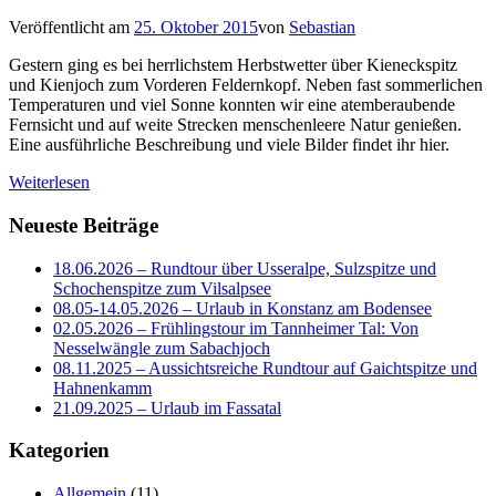
Veröffentlicht am
25. Oktober 2015
von
Sebastian
Gestern ging es bei herrlichstem Herbstwetter über Kieneckspitz
und Kienjoch zum Vorderen Feldernkopf. Neben fast sommerlichen
Temperaturen und viel Sonne konnten wir eine atemberaubende
Fernsicht und auf weite Strecken menschenleere Natur genießen.
Eine ausführliche Beschreibung und viele Bilder findet ihr hier.
Weiterlesen
Neueste Beiträge
18.06.2026 – Rundtour über Usseralpe, Sulzspitze und
Schochenspitze zum Vilsalpsee
08.05-14.05.2026 – Urlaub in Konstanz am Bodensee
02.05.2026 – Frühlingstour im Tannheimer Tal: Von
Nesselwängle zum Sabachjoch
08.11.2025 – Aussichtsreiche Rundtour auf Gaichtspitze und
Hahnenkamm
21.09.2025 – Urlaub im Fassatal
Kategorien
Allgemein
(11)